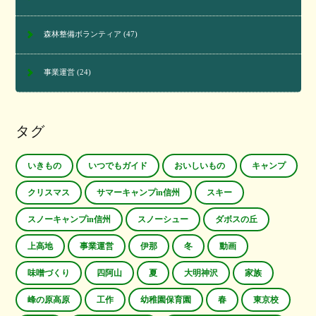
森林整備ボランティア
(47)
事業運営
(24)
タグ
いきもの
いつでもガイド
おいしいもの
キャンプ
クリスマス
サマーキャンプin信州
スキー
スノーキャンプin信州
スノーシュー
ダボスの丘
上高地
事業運営
伊那
冬
動画
味噌づくり
四阿山
夏
大明神沢
家族
峰の原高原
工作
幼稚園保育園
春
東京校