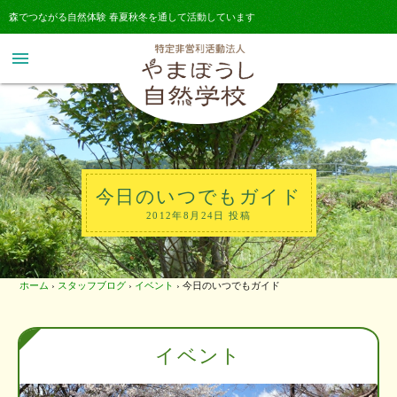
森でつながる自然体験 春夏秋冬を通して活動しています
menu
今日のいつでもガイド
2012年8月24日 投稿
ホーム
›
スタッフブログ
›
イベント
›
今日のいつでもガイド
イベント