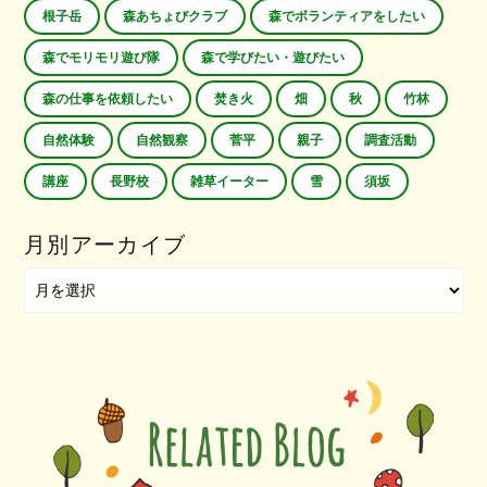
根子岳
森あちょびクラブ
森でボランティアをしたい
森でモリモリ遊び隊
森で学びたい・遊びたい
森の仕事を依頼したい
焚き火
畑
秋
竹林
自然体験
自然観察
菅平
親子
調査活動
講座
長野校
雑草イーター
雪
須坂
月別アーカイブ