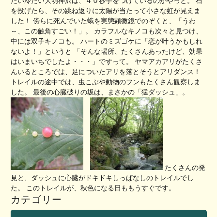
たい冷たい大明神沢は、４０秒手をつけているのがやっと。 石
を投げたら、その跳ね返りに太陽が当たって小さな虹が見えま
した！ 傍らに死んでいた蛾を実態顕微鏡でのぞくと、「うわ
～、この触角すごい！」。 カラフルなキノコも次々と見つけ、
中には双子キノコも。 ハートのミズゴケに「恋が叶うかもしれ
ないよ！」というと 「そんな場所、たくさんあったけど、効果
はいまいちでしたよ・・・」ですって。 ヤマアカアリがたくさ
んいるところでは、足についたアリを落とそうとアリダンス！
トレイルの途中では、虫こぶや動物のフンもたくさん観察しま
した。 最後の心臓破りの坂は、まさかの「猛ダッシュ」。
たくさんの発
見と、ダッシュに心臓がドキドキしっぱなしのトレイルでし
た。 このトレイルが、秋色になる日ももうすぐです。
カテゴリー