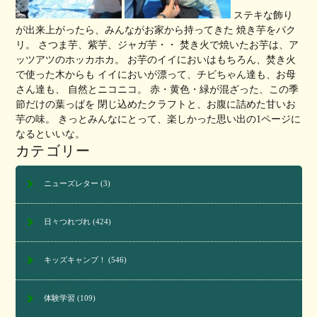
ステキな飾り
が出来上がったら、みんながお家から持ってきた 焼き芋をパク
リ。 さつま芋、紫芋、ジャガ芋・・ 焚き火で焼いたお芋は、ア
ッツアツのホッカホカ。 お芋のイイにおいはもちろん、焚き火
で使った木からも イイにおいが漂って、チビちゃん達も、お母
さん達も、 自然とニコニコ。 赤・黄色・緑が混ざった、この季
節だけの葉っぱを 閉じ込めたクラフトと、お腹に詰めた甘いお
芋の味。 きっとみんなにとって、楽しかった思い出の1ページに
なるといいな。
カテゴリー
ニューズレター
(3)
日々つれづれ
(424)
キッズキャンプ！
(546)
体験学習
(109)