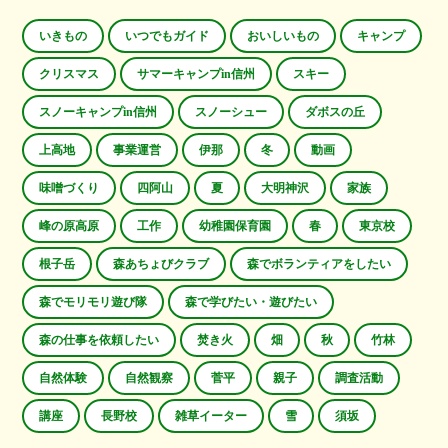
いきもの
いつでもガイド
おいしいもの
キャンプ
クリスマス
サマーキャンプin信州
スキー
スノーキャンプin信州
スノーシュー
ダボスの丘
上高地
事業運営
伊那
冬
動画
味噌づくり
四阿山
夏
大明神沢
家族
峰の原高原
工作
幼稚園保育園
春
東京校
根子岳
森あちょびクラブ
森でボランティアをしたい
森でモリモリ遊び隊
森で学びたい・遊びたい
森の仕事を依頼したい
焚き火
畑
秋
竹林
自然体験
自然観察
菅平
親子
調査活動
講座
長野校
雑草イーター
雪
須坂