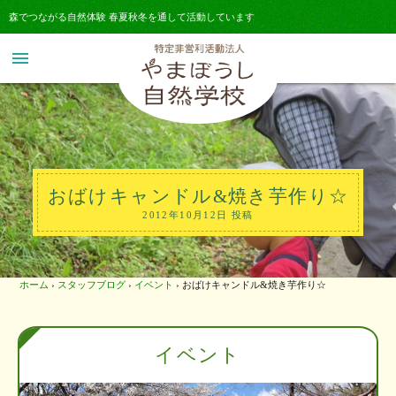
森でつながる自然体験 春夏秋冬を通して活動しています
menu
おばけキャンドル&焼き芋作り☆
2012年10月12日 投稿
ホーム
›
スタッフブログ
›
イベント
›
おばけキャンドル&焼き芋作り☆
イベント