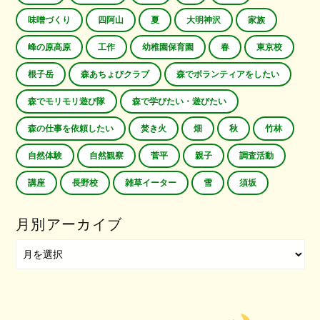
味噌づくり
四阿山
夏
大明神沢
家族
峰の原高原
工作
幼稚園保育園
春
東京校
根子岳
森あちょびクラブ
森でボランティアをしたい
森でモリモリ遊び隊
森で学びたい・遊びたい
森の仕事を依頼したい
焚き火
畑
秋
竹林
自然体験
自然観察
菅平
親子
調査活動
講座
長野校
雑草イーター
雪
須坂
月別アーカイブ