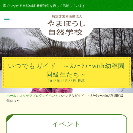
森でつながる自然体験 春夏秋冬を通して活動しています
menu
いつでもガイド ～ｽﾉｰｼｭｰwith幼稚園
同級生たち～
2012年12月28日 投稿
ホーム
›
スタッフブログ
›
イベント
›
いつでもガイド ～ｽﾉｰｼｭｰwith幼稚園同級
生たち～
イベント