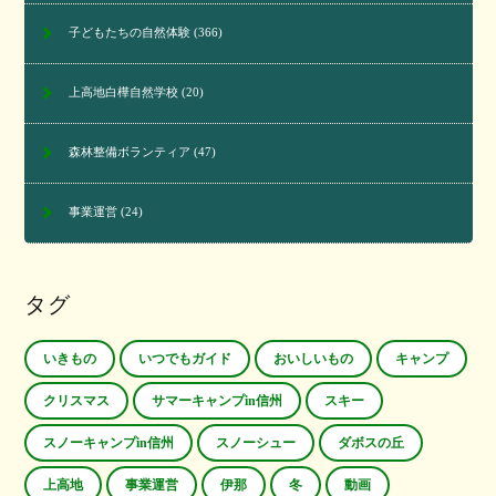
子どもたちの自然体験
(366)
上高地白樺自然学校
(20)
森林整備ボランティア
(47)
事業運営
(24)
タグ
いきもの
いつでもガイド
おいしいもの
キャンプ
クリスマス
サマーキャンプin信州
スキー
スノーキャンプin信州
スノーシュー
ダボスの丘
上高地
事業運営
伊那
冬
動画