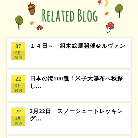
１４日～ 組木絵展開催＠ルヴァン
07
9月
2012
日本の滝100選！米子大瀑布へ秋探
22
し…
9月
2014
2月22日 スノーシュートレッキン
22
グ…
2月
2015