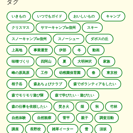
タグ
いきもの
いつでもガイド
おいしいもの
キャンプ
クリスマス
サマーキャンプin信州
スキー
スノーキャンプin信州
スノーシュー
ダボスの丘
上高地
事業運営
伊那
冬
動画
味噌づくり
四阿山
夏
大明神沢
家族
峰の原高原
工作
幼稚園保育園
春
東京校
根子岳
森あちょびクラブ
森でボランティアをしたい
森でモリモリ遊び隊
森で学びたい・遊びたい
森の仕事を依頼したい
焚き火
畑
秋
竹林
自然体験
自然観察
菅平
親子
調査活動
講座
長野校
雑草イーター
雪
須坂