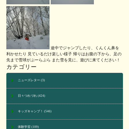
途中でジャンプしたり、くんくん鼻を
利かせたり 見ているだけ楽しい様子 帰りはお腹の下から、足の
先まで雪球がぶーらぶら また雪を見に、遊びに来てください！
カテゴリー
ニューズレター
(3)
日々つれづれ
(424)
キッズキャンプ！
(546)
体験学習
(109)