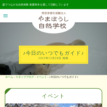
森でつながる自然体験 春夏秋冬を通して活動しています
menu
♪今日のいつでもガイド♪
2013年12月28日 投稿
ホーム
›
スタッフブログ
›
イベント
›
♪今日のいつでもガイド♪
イベント