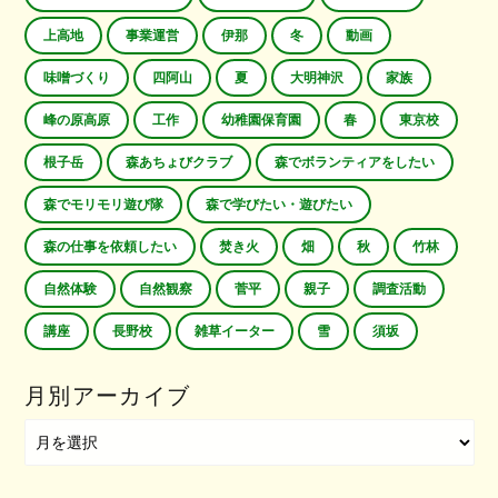
上高地
事業運営
伊那
冬
動画
味噌づくり
四阿山
夏
大明神沢
家族
峰の原高原
工作
幼稚園保育園
春
東京校
根子岳
森あちょびクラブ
森でボランティアをしたい
森でモリモリ遊び隊
森で学びたい・遊びたい
森の仕事を依頼したい
焚き火
畑
秋
竹林
自然体験
自然観察
菅平
親子
調査活動
講座
長野校
雑草イーター
雪
須坂
月別アーカイブ