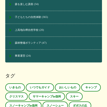
森を楽しむ講座
(34)
子どもたちの自然体験
(365)
上高地白樺自然学校
(20)
森林整備ボランティア
(47)
事業運営
(24)
タグ
いきもの
いつでもガイド
おいしいもの
キャンプ
クリスマス
サマーキャンプin信州
スキー
スノーキャンプin信州
スノーシュー
ダボスの丘