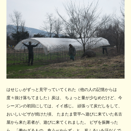
はせじぃがずっと見守っていてくれた（他の人の記憶からは
度々抜け落ちてました）炭は、 ちょっと量が少なめだけど、今
シーズンの初回にしては、イイ感じ。 頑張って炭だしをして、
おいしいピザが焼けた頃、 たまたま菅平へ遊びに来ていた名古
屋から来た若者が、遊びに来てくれました。 ピザを振舞った
ら、「働かざるもの、食うべからず」と、炭ふるいを汗だくで