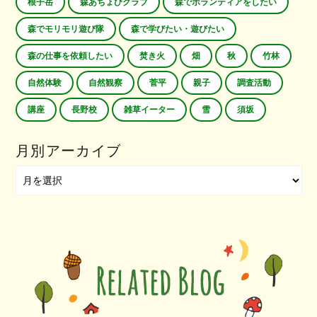
根子岳
森あちょびクラブ
森でボランティアをしたい
森でモリモリ遊び隊
森で学びたい・遊びたい
森の仕事を依頼したい
焚き火
畑
秋
竹林
自然体験
自然観察
菅平
親子
調査活動
講座
長野校
雑草イーター
雪
須坂
月別アーカイブ