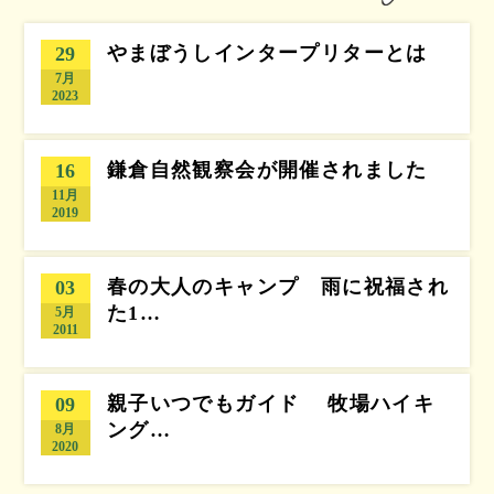
やまぼうしインタープリターとは
29
7月
2023
鎌倉自然観察会が開催されました
16
11月
2019
春の大人のキャンプ 雨に祝福され
03
た1…
5月
2011
親子いつでもガイド 牧場ハイキ
09
ング…
8月
2020