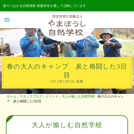
森でつながる自然体験 春夏秋冬を通して活動しています
menu
春の大人のキャンプ 炭と格闘した3日
目
2011年5月5日 投稿
ホーム
›
スタッフブログ
›
イベント
›
大人が愉しむ自然学校
›
春の大人のキャン
プ 炭と格闘した3日目
大人が愉しむ自然学校