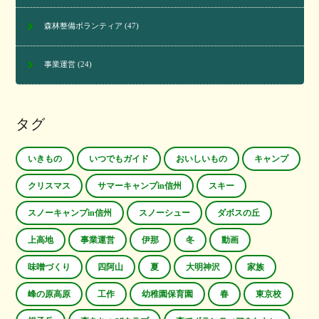
森林整備ボランティア
(47)
事業運営
(24)
タグ
いきもの
いつでもガイド
おいしいもの
キャンプ
クリスマス
サマーキャンプin信州
スキー
スノーキャンプin信州
スノーシュー
ダボスの丘
上高地
事業運営
伊那
冬
動画
味噌づくり
四阿山
夏
大明神沢
家族
峰の原高原
工作
幼稚園保育園
春
東京校