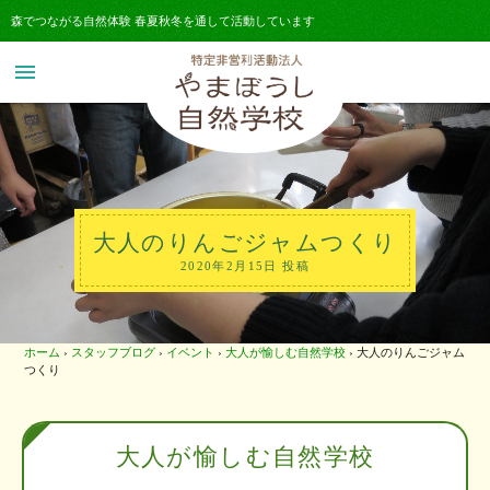
森でつながる自然体験 春夏秋冬を通して活動しています
menu
大人のりんごジャムつくり
2020年2月15日 投稿
ホーム
›
スタッフブログ
›
イベント
›
大人が愉しむ自然学校
›
大人のりんごジャム
つくり
大人が愉しむ自然学校