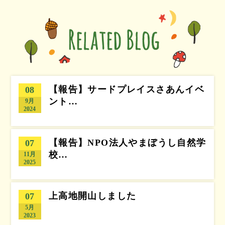
【報告】サードプレイスさあんイベ
08
ント…
9月
2024
【報告】NPO法人やまぼうし自然学
07
校…
11月
2025
上高地開山しました
07
5月
2023