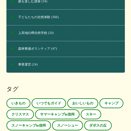
森を楽しむ講座
(34)
子どもたちの自然体験
(366)
上高地白樺自然学校
(20)
森林整備ボランティア
(47)
事業運営
(24)
タグ
いきもの
いつでもガイド
おいしいもの
キャンプ
クリスマス
サマーキャンプin信州
スキー
スノーキャンプin信州
スノーシュー
ダボスの丘