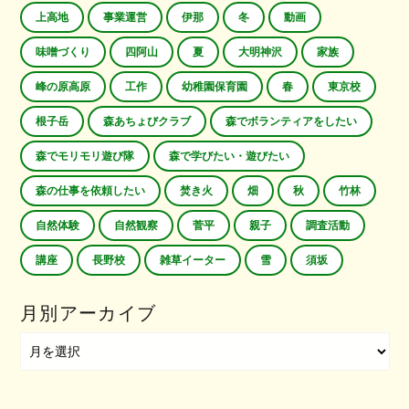
上高地
事業運営
伊那
冬
動画
味噌づくり
四阿山
夏
大明神沢
家族
峰の原高原
工作
幼稚園保育園
春
東京校
根子岳
森あちょびクラブ
森でボランティアをしたい
森でモリモリ遊び隊
森で学びたい・遊びたい
森の仕事を依頼したい
焚き火
畑
秋
竹林
自然体験
自然観察
菅平
親子
調査活動
講座
長野校
雑草イーター
雪
須坂
月別アーカイブ