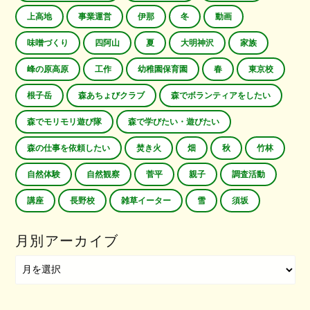
上高地
事業運営
伊那
冬
動画
味噌づくり
四阿山
夏
大明神沢
家族
峰の原高原
工作
幼稚園保育園
春
東京校
根子岳
森あちょびクラブ
森でボランティアをしたい
森でモリモリ遊び隊
森で学びたい・遊びたい
森の仕事を依頼したい
焚き火
畑
秋
竹林
自然体験
自然観察
菅平
親子
調査活動
講座
長野校
雑草イーター
雪
須坂
月別アーカイブ