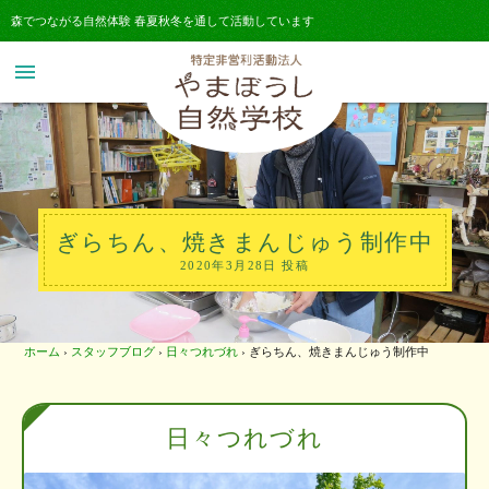
森でつながる自然体験 春夏秋冬を通して活動しています
menu
ぎらちん、焼きまんじゅう制作中
2020年3月28日 投稿
ホーム
›
スタッフブログ
›
日々つれづれ
›
ぎらちん、焼きまんじゅう制作中
日々つれづれ