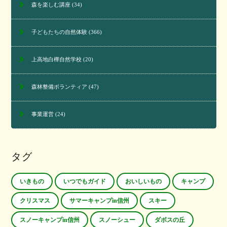
森を楽しむ講座
(34)
子どもたちの自然体験
(366)
上高地白樺自然学校
(20)
森林整備ボランティア
(47)
事業運営
(24)
タグ
いきもの
いつでもガイド
おいしいもの
キャンプ
クリスマス
サマーキャンプin信州
スキー
スノーキャンプin信州
スノーシュー
ダボスの丘