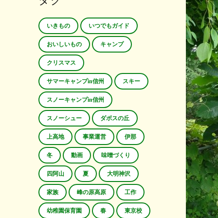
タグ
いきもの
いつでもガイド
おいしいもの
キャンプ
クリスマス
サマーキャンプin信州
スキー
スノーキャンプin信州
スノーシュー
ダボスの丘
上高地
事業運営
伊那
冬
動画
味噌づくり
四阿山
夏
大明神沢
家族
峰の原高原
工作
幼稚園保育園
春
東京校