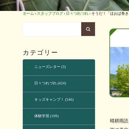
ホーム
›
スタッフブログ
›
日々つれづれ
›
そうだ！「ほおば巻き
カテゴリー
ニューズレター
(3)
日々つれづれ
(424)
キッズキャンプ！
(546)
体験学習
(109)
晴耕雨読