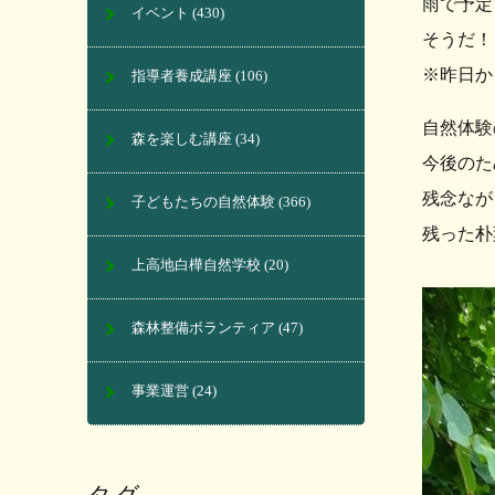
雨で予定
イベント
(430)
そうだ！
※昨日か
指導者養成講座
(106)
自然体験
森を楽しむ講座
(34)
今後のた
残念なが
子どもたちの自然体験
(366)
残った朴
上高地白樺自然学校
(20)
森林整備ボランティア
(47)
事業運営
(24)