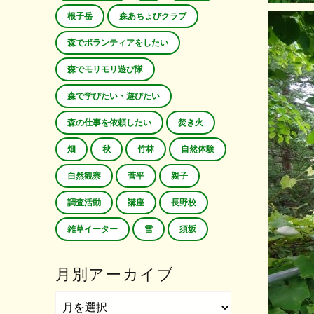
根子岳
森あちょびクラブ
森でボランティアをしたい
森でモリモリ遊び隊
森で学びたい・遊びたい
森の仕事を依頼したい
焚き火
畑
秋
竹林
自然体験
自然観察
菅平
親子
調査活動
講座
長野校
雑草イーター
雪
須坂
月別アーカイブ