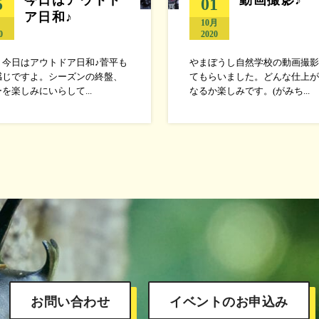
5
01
ア日和♪
月
10月
0
2020
！今日はアウトドア日和♪菅平も
やまぼうし自然学校の動画撮影
感じですよ。シーズンの終盤、
てもらいました。どんな仕上が
を楽しみにいらして...
なるか楽しみです。(がみち...
お問い合わせ
イベントのお申込み