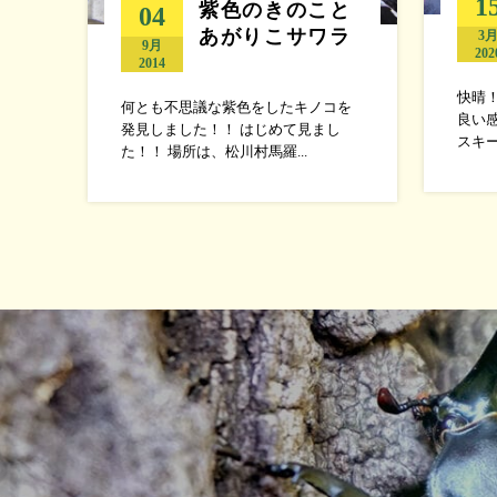
1
紫色のきのこと
04
あがりこサワラ
3
9月
202
2014
快晴
何とも不思議な紫色をしたキノコを
良い
発見しました！！ はじめて見まし
スキー
た！！ 場所は、松川村馬羅...