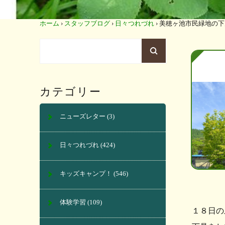
ホーム
›
スタッフブログ
›
日々つれづれ
›
美穂ヶ池市民緑地の下
カテゴリー
ニューズレター
(3)
日々つれづれ
(424)
キッズキャンプ！
(546)
体験学習
(109)
１８日の