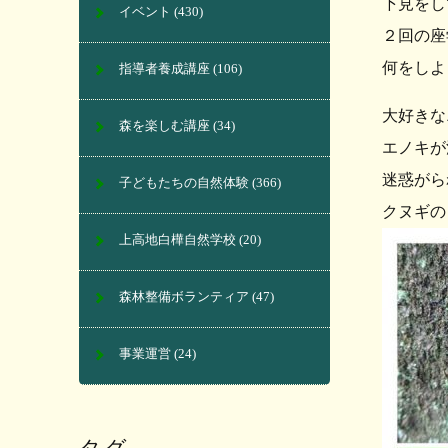
下見をし
イベント
(430)
２回の座
何をしよ
指導者養成講座
(106)
大好きな
森を楽しむ講座
(34)
エノキが
迷惑がら
子どもたちの自然体験
(366)
クヌギの
上高地白樺自然学校
(20)
森林整備ボランティア
(47)
事業運営
(24)