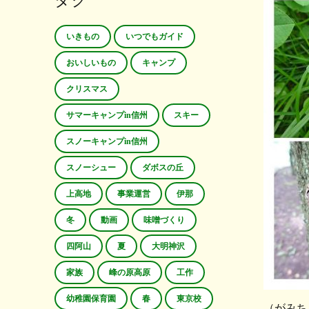
タグ
いきもの
いつでもガイド
おいしいもの
キャンプ
クリスマス
サマーキャンプin信州
スキー
スノーキャンプin信州
スノーシュー
ダボスの丘
上高地
事業運営
伊那
冬
動画
味噌づくり
四阿山
夏
大明神沢
家族
峰の原高原
工作
幼稚園保育園
春
東京校
（がみち