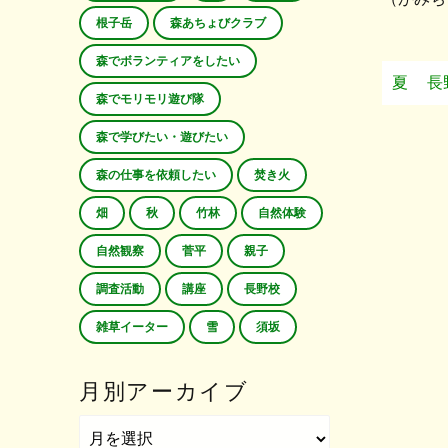
根子岳
森あちょびクラブ
森でボランティアをしたい
夏
長
森でモリモリ遊び隊
森で学びたい・遊びたい
森の仕事を依頼したい
焚き火
畑
秋
竹林
自然体験
自然観察
菅平
親子
調査活動
講座
長野校
雑草イーター
雪
須坂
月別アーカイブ