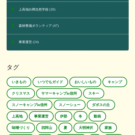
上高地白樺自然学校
(20)
森林整備ボランティア
(47)
事業運営
(24)
タグ
いきもの
いつでもガイド
おいしいもの
キャンプ
クリスマス
サマーキャンプin信州
スキー
スノーキャンプin信州
スノーシュー
ダボスの丘
上高地
事業運営
伊那
冬
動画
味噌づくり
四阿山
夏
大明神沢
家族