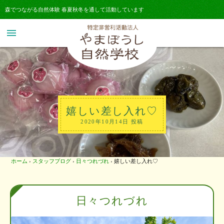
森でつながる自然体験 春夏秋冬を通して活動しています
menu
嬉しい差し入れ♡
2020年10月14日 投稿
ホーム
›
スタッフブログ
›
日々つれづれ
›
嬉しい差し入れ♡
日々つれづれ