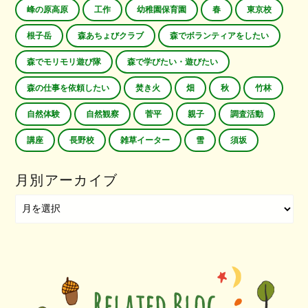
峰の原高原
工作
幼稚園保育園
春
東京校
根子岳
森あちょびクラブ
森でボランティアをしたい
森でモリモリ遊び隊
森で学びたい・遊びたい
森の仕事を依頼したい
焚き火
畑
秋
竹林
自然体験
自然観察
菅平
親子
調査活動
講座
長野校
雑草イーター
雪
須坂
月別アーカイブ