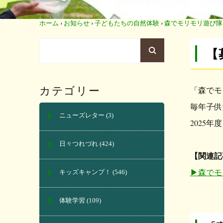
ホーム
›
お知らせ
›
子どもたちの自然体験
›
森でモリモリ遊び隊
【
カテゴリー
「森でモ
毎年子供
ニューズレター
(3)
2025
日々つれづれ
(424)
【関連記
▶︎森で
キッズキャンプ！
(546)
体験学習
(109)