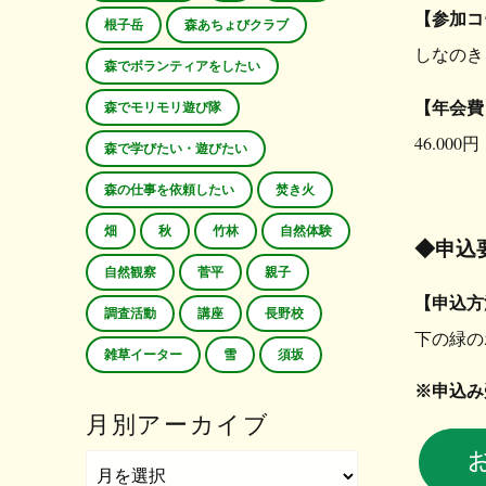
【参加コ
根子岳
森あちょびクラブ
しなのき
森でボランティアをしたい
【年会費
森でモリモリ遊び隊
46.00
森で学びたい・遊びたい
森の仕事を依頼したい
焚き火
畑
秋
竹林
自然体験
◆申込
自然観察
菅平
親子
【申込方
調査活動
講座
長野校
下の緑の
雑草イーター
雪
須坂
※申込み
月別アーカイブ