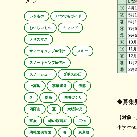
タグ
いきもの
いつでもガイド
おいしいもの
キャンプ
クリスマス
サマーキャンプin信州
スキー
スノーキャンプin信州
スノーシュー
ダボスの丘
上高地
事業運営
伊那
冬
動画
味噌づくり
◆募集
四阿山
夏
大明神沢
【対象・
家族
峰の原高原
工作
小学生6
幼稚園保育園
春
東京校