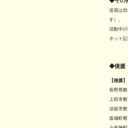
◆その
送迎は自
す）。
活動中の
ネット記
◆後援
【後援】
長野県教
上田市教
須坂市教
坂城町教
小布施町