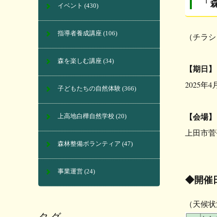
「
イベント
(430)
指導者養成講座
(106)
（チラシ
森を楽しむ講座
(34)
【期日】
2025年
子どもたちの自然体験
(366)
【会場】
上高地白樺自然学校
(20)
上田市菅
森林整備ボランティア
(47)
事業運営
(24)
◆開催
（天候状