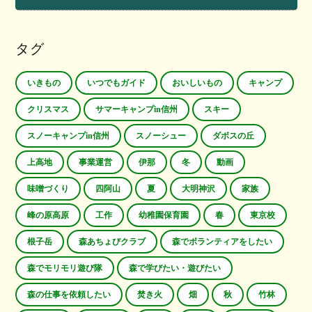
タグ
いきもの
いつでもガイド
おいしいもの
キャンプ
クリスマス
サマーキャンプin信州
スキー
スノーキャンプin信州
スノーシュー
ダボスの丘
上高地
事業運営
伊那
冬
動画
味噌づくり
四阿山
夏
大明神沢
家族
峰の原高原
工作
幼稚園保育園
春
東京校
根子岳
森あちょびクラブ
森でボランティアをしたい
森でモリモリ遊び隊
森で学びたい・遊びたい
森の仕事を依頼したい
焚き火
畑
秋
竹林