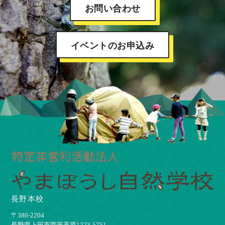
お問い合わせ
イベントのお申込み
長野本校
〒386-2204
⻑野県上⽥市菅平⾼原1223-5751