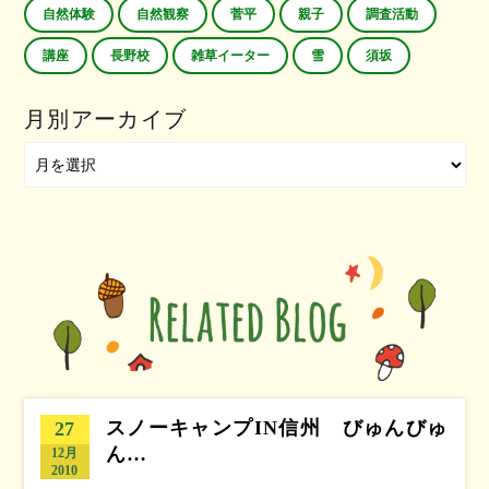
自然体験
自然観察
菅平
親子
調査活動
講座
長野校
雑草イーター
雪
須坂
月別アーカイブ
スノーキャンプIN信州 びゅんびゅ
27
ん…
12月
2010