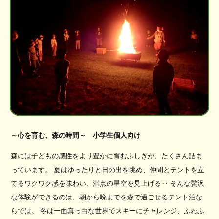
～心を育む、森の時間～ 小学生個人向け
森には子どもの感性をより豊かに育むふしぎが、たくさん詰ま
っています。 夏はゆったりと日の出を眺め、仲間とテントを立
てるワクワク感を味わい、満点の星空を見上げる‥ そんな贅沢
な体験ができるのは、朝から晩までを森で過ごせるテント泊な
らでは。 冬は一面真っ白な世界でスキーにチャレンジ、ふわふ