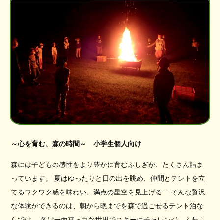
～心を育む、森の時間～ 小学生個人向け
森には子どもの感性をより豊かに育むふしぎが、たくさん詰ま
っています。 夏はゆったりと日の出を眺め、仲間とテントを立
てるワクワク感を味わい、満点の星空を見上げる‥ そんな贅沢
な体験ができるのは、朝から晩までを森で過ごせるテント泊な
らでは。 冬は一面真っ白な世界でスキーにチャレンジ、ふわふ