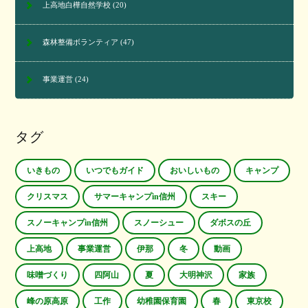
上高地白樺自然学校
(20)
森林整備ボランティア
(47)
事業運営
(24)
タグ
いきもの
いつでもガイド
おいしいもの
キャンプ
クリスマス
サマーキャンプin信州
スキー
スノーキャンプin信州
スノーシュー
ダボスの丘
上高地
事業運営
伊那
冬
動画
味噌づくり
四阿山
夏
大明神沢
家族
峰の原高原
工作
幼稚園保育園
春
東京校