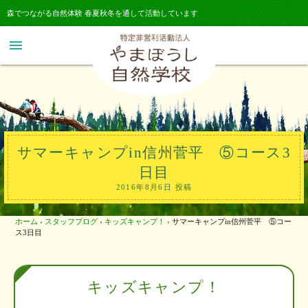
森でつながる自然体験 春夏秋冬を通して活動しています
menu
サマーキャンプin信州菅平 ⑤コース3
日目
2016年8月6日 投稿
ホーム
›
スタッフブログ
›
キッズキャンプ！
›
サマーキャンプin信州菅平 ⑤コー
ス3日目
キッズキャンプ！