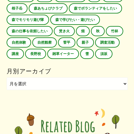
根子岳
森あちょびクラブ
森でボランティアをしたい
森でモリモリ遊び隊
森で学びたい・遊びたい
森の仕事を依頼したい
焚き火
畑
秋
竹林
自然体験
自然観察
菅平
親子
調査活動
講座
長野校
雑草イーター
雪
須坂
月別アーカイブ