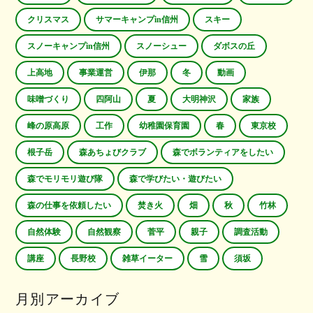
クリスマス
サマーキャンプin信州
スキー
スノーキャンプin信州
スノーシュー
ダボスの丘
上高地
事業運営
伊那
冬
動画
味噌づくり
四阿山
夏
大明神沢
家族
峰の原高原
工作
幼稚園保育園
春
東京校
根子岳
森あちょびクラブ
森でボランティアをしたい
森でモリモリ遊び隊
森で学びたい・遊びたい
森の仕事を依頼したい
焚き火
畑
秋
竹林
自然体験
自然観察
菅平
親子
調査活動
講座
長野校
雑草イーター
雪
須坂
月別アーカイブ