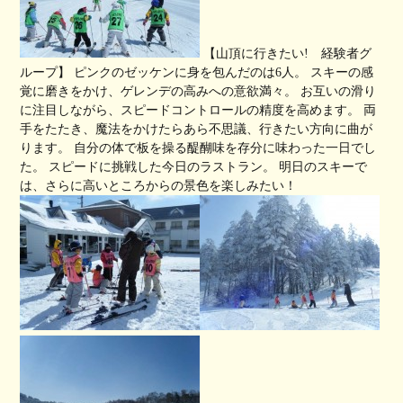
【山頂に行きたい! 経験者グ
ループ】 ピンクのゼッケンに身を包んだのは6人。 スキーの感
覚に磨きをかけ、ゲレンデの高みへの意欲満々。 お互いの滑り
に注目しながら、スピードコントロールの精度を高めます。 両
手をたたき、魔法をかけたらあら不思議、行きたい方向に曲が
ります。 自分の体で板を操る醍醐味を存分に味わった一日でし
た。 スピードに挑戦した今日のラストラン。 明日のスキーで
は、さらに高いところからの景色を楽しみたい！