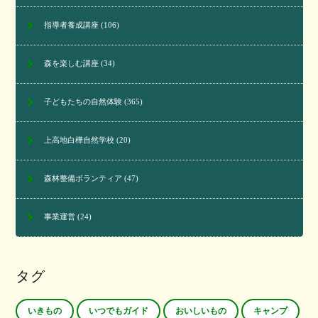
指導者養成講座
(106)
森を楽しむ講座
(34)
子どもたちの自然体験
(365)
上高地白樺自然学校
(20)
森林整備ボランティア
(47)
事業運営
(24)
タグ
いきもの
いつでもガイド
おいしいもの
キャンプ