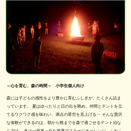
～心を育む、森の時間～ 小学生個人向け
森には子どもの感性をより豊かに育むふしぎが、たくさん詰ま
っています。 夏はゆったりと日の出を眺め、仲間とテントを立
てるワクワク感を味わい、満点の星空を見上げる‥ そんな贅沢
な体験ができるのは、朝から晩までを森で過ごせるテント泊な
らでは。 冬は一面真っ白な世界でスキーにチャレンジ、ふわふ