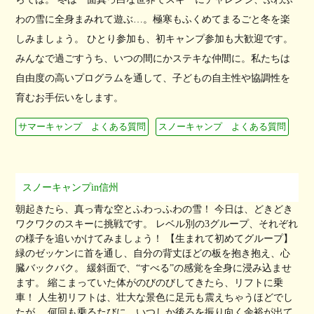
わの雪に全身まみれて遊ぶ…。極寒もふくめてまるごと冬を楽
しみましょう。 ひとり参加も、初キャンプ参加も大歓迎です。
みんなで過ごすうち、いつの間にかステキな仲間に。私たちは
自由度の高いプログラムを通して、子どもの自主性や協調性を
育むお手伝いをします。
サマーキャンプ よくある質問
スノーキャンプ よくある質問
スノーキャンプin信州
朝起きたら、真っ青な空とふわっふわの雪！ 今日は、どきどき
ワクワクのスキーに挑戦です。 レベル別の3グループ、それぞれ
の様子を追いかけてみましょう！ 【生まれて初めてグループ】
緑のゼッケンに首を通し、自分の背丈ほどの板を抱き抱え、心
臓バックバク。 緩斜面で、“すべる”の感覚を全身に浸み込ませ
ます。 縮こまっていた体がのびのびしてきたら、リフトに乗
車！ 人生初リフトは、壮大な景色に足元も震えちゃうほどでし
たが、 何回も乗るたびに、いつしか後ろを振り向く余裕が出て