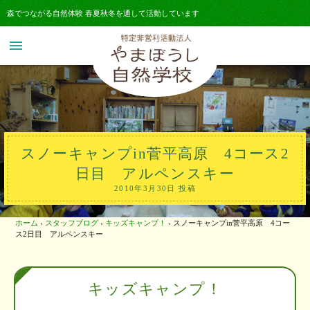
森でつながる自然体験 春夏秋冬を通して活動しています
menu
スノーキャンプin菅平高原 4コース2
日目 アルペンスキー
2010年3月30日 投稿
ホーム
›
スタッフブログ
›
キッズキャンプ！
›
スノーキャンプin菅平高原 4コー
ス2日目 アルペンスキー
キッズキャンプ！