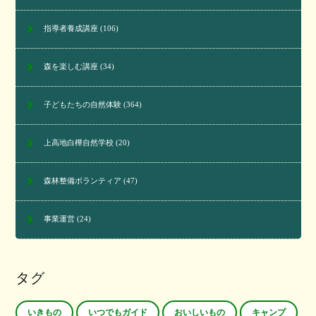
指導者養成講座
(106)
森を楽しむ講座
(34)
子どもたちの自然体験
(364)
上高地白樺自然学校
(20)
森林整備ボランティア
(47)
事業運営
(24)
タグ
いきもの
いつでもガイド
おいしいもの
キャンプ