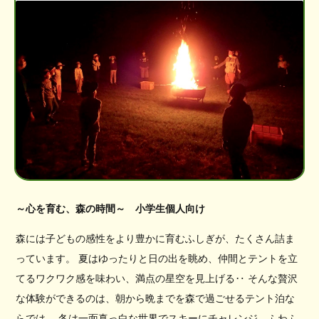
～心を育む、森の時間～ 小学生個人向け
森には子どもの感性をより豊かに育むふしぎが、たくさん詰ま
っています。 夏はゆったりと日の出を眺め、仲間とテントを立
てるワクワク感を味わい、満点の星空を見上げる‥ そんな贅沢
な体験ができるのは、朝から晩までを森で過ごせるテント泊な
らでは。 冬は一面真っ白な世界でスキーにチャレンジ、ふわふ