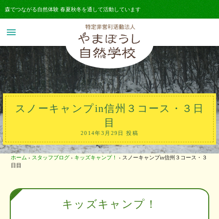
森でつながる自然体験 春夏秋冬を通して活動しています
menu
スノーキャンプin信州３コース・３日
目
2014年3月29日 投稿
ホーム
›
スタッフブログ
›
キッズキャンプ！
›
スノーキャンプin信州３コース・３
日目
キッズキャンプ！