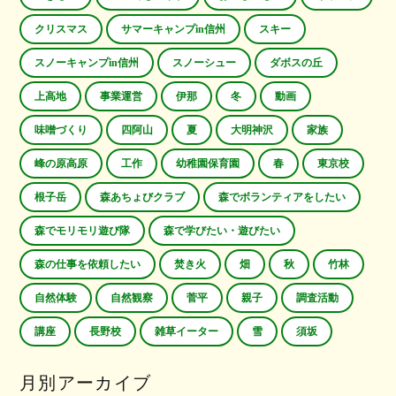
クリスマス
サマーキャンプin信州
スキー
スノーキャンプin信州
スノーシュー
ダボスの丘
上高地
事業運営
伊那
冬
動画
味噌づくり
四阿山
夏
大明神沢
家族
峰の原高原
工作
幼稚園保育園
春
東京校
根子岳
森あちょびクラブ
森でボランティアをしたい
森でモリモリ遊び隊
森で学びたい・遊びたい
森の仕事を依頼したい
焚き火
畑
秋
竹林
自然体験
自然観察
菅平
親子
調査活動
講座
長野校
雑草イーター
雪
須坂
月別アーカイブ