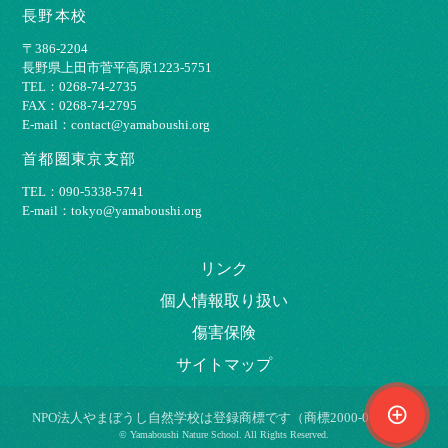
長野本校
〒386-2204
⻑野県上⽥市菅平⾼原1223-5751
TEL：0268-74-2735
FAX：0268-74-2795
E-mail：contact@yamaboushi.org
首都圏東京支部
TEL：090-5338-5741
E-mail：tokyo@yamaboushi.org
リンク
個⼈情報取り扱い
傷害保険
サイトマップ
control_point
NPO法⼈やまぼうし⾃然学校は登録商標です（商標2000-009695）
© Yamaboushi Nature School. All Rights Reserved.