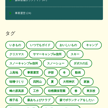
森林整備ボランティア
(47)
事業運営
(24)
タグ
いきもの
いつでもガイド
おいしいもの
キャンプ
クリスマス
サマーキャンプin信州
スキー
スノーキャンプin信州
スノーシュー
ダボスの丘
上高地
事業運営
伊那
冬
動画
味噌づくり
四阿山
夏
大明神沢
家族
峰の原高原
工作
幼稚園保育園
春
東京校
根子岳
森あちょびクラブ
森でボランティアをしたい