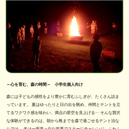
～心を育む、森の時間～ 小学生個人向け
森には子どもの感性をより豊かに育むふしぎが、たくさん詰ま
っています。 夏はゆったりと日の出を眺め、仲間とテントを立
てるワクワク感を味わい、満点の星空を見上げる‥ そんな贅沢
な体験ができるのは、朝から晩までを森で過ごせるテント泊な
らでは。 冬は一面真っ白な世界でスキーにチャレンジ、ふわふ