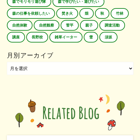
森でモリモリ遊び隊
森で学びたい・遊びたい
森の仕事を依頼したい
焚き火
畑
秋
竹林
自然体験
自然観察
菅平
親子
調査活動
講座
長野校
雑草イーター
雪
須坂
月別アーカイブ