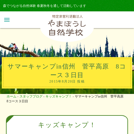
森でつながる自然体験 春夏秋冬を通して活動しています
menu
サマーキャンプin信州 菅平高原 8コ
ース３日目
2015年8月20日 投稿
ホーム
›
スタッフブログ
›
キッズキャンプ！
›
サマーキャンプin信州 菅平高原
8コース３日目
キッズキャンプ！