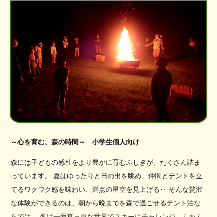
～心を育む、森の時間～ 小学生個人向け
森には子どもの感性をより豊かに育むふしぎが、たくさん詰ま
っています。 夏はゆったりと日の出を眺め、仲間とテントを立
てるワクワク感を味わい、満点の星空を見上げる‥ そんな贅沢
な体験ができるのは、朝から晩までを森で過ごせるテント泊な
らでは。 冬は一面真っ白な世界でスキーにチャレンジ、ふわふ