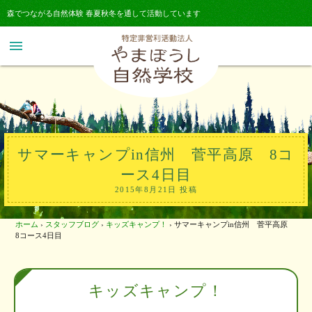
森でつながる自然体験 春夏秋冬を通して活動しています
menu
サマーキャンプin信州 菅平高原 8コ
ース4日目
2015年8月21日 投稿
ホーム
›
スタッフブログ
›
キッズキャンプ！
›
サマーキャンプin信州 菅平高原
8コース4日目
キッズキャンプ！