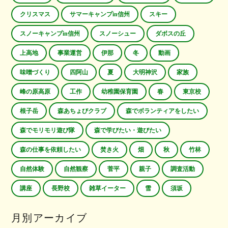
クリスマス
サマーキャンプin信州
スキー
スノーキャンプin信州
スノーシュー
ダボスの丘
上高地
事業運営
伊那
冬
動画
味噌づくり
四阿山
夏
大明神沢
家族
峰の原高原
工作
幼稚園保育園
春
東京校
根子岳
森あちょびクラブ
森でボランティアをしたい
森でモリモリ遊び隊
森で学びたい・遊びたい
森の仕事を依頼したい
焚き火
畑
秋
竹林
自然体験
自然観察
菅平
親子
調査活動
講座
長野校
雑草イーター
雪
須坂
月別アーカイブ