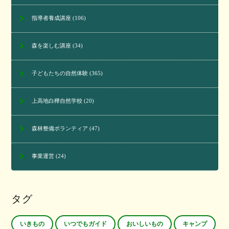
指導者養成講座
(106)
森を楽しむ講座
(34)
子どもたちの自然体験
(365)
上高地白樺自然学校
(20)
森林整備ボランティア
(47)
事業運営
(24)
タグ
いきもの
いつでもガイド
おいしいもの
キャンプ