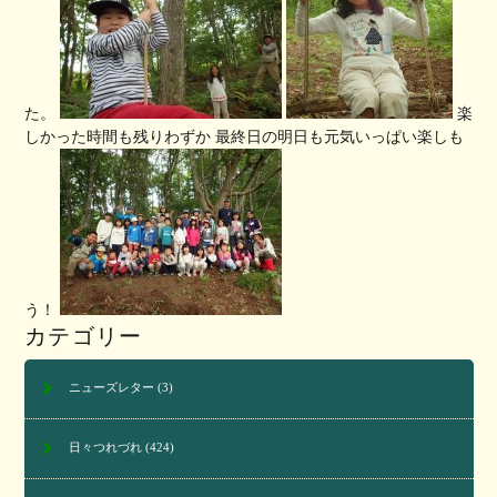
た。
楽
しかった時間も残りわずか 最終日の明日も元気いっぱい楽しも
う！
カテゴリー
ニューズレター
(3)
日々つれづれ
(424)