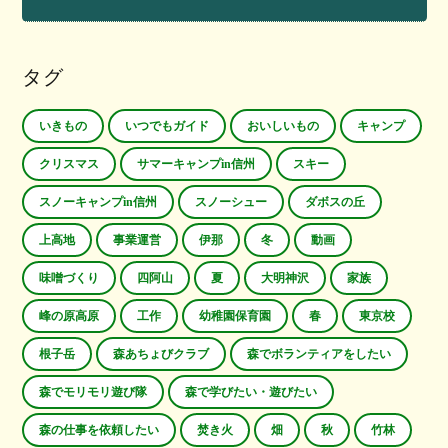
タグ
いきもの
いつでもガイド
おいしいもの
キャンプ
クリスマス
サマーキャンプin信州
スキー
スノーキャンプin信州
スノーシュー
ダボスの丘
上高地
事業運営
伊那
冬
動画
味噌づくり
四阿山
夏
大明神沢
家族
峰の原高原
工作
幼稚園保育園
春
東京校
根子岳
森あちょびクラブ
森でボランティアをしたい
森でモリモリ遊び隊
森で学びたい・遊びたい
森の仕事を依頼したい
焚き火
畑
秋
竹林