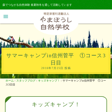
森でつながる自然体験 春夏秋冬を通して活動しています
menu
サマーキャンプin信州菅平 ①コース3
日目
2016年7月25日 投稿
ホーム
›
スタッフブログ
›
キッズキャンプ！
›
サマーキャンプin信州菅平 ①コー
ス3日目
キッズキャンプ！