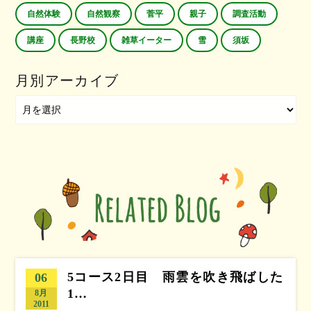
自然体験
自然観察
菅平
親子
調査活動
講座
長野校
雑草イーター
雪
須坂
月別アーカイブ
5コース2日目 雨雲を吹き飛ばした
06
1…
8月
2011