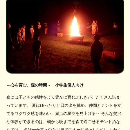
～心を育む、森の時間～ 小学生個人向け
森には子どもの感性をより豊かに育むふしぎが、たくさん詰ま
っています。 夏はゆったりと日の出を眺め、仲間とテントを立
てるワクワク感を味わい、満点の星空を見上げる‥ そんな贅沢
な体験ができるのは、朝から晩までを森で過ごせるテント泊な
らでは。 冬は一面真っ白な世界でスキーにチャレンジ、ふわふ