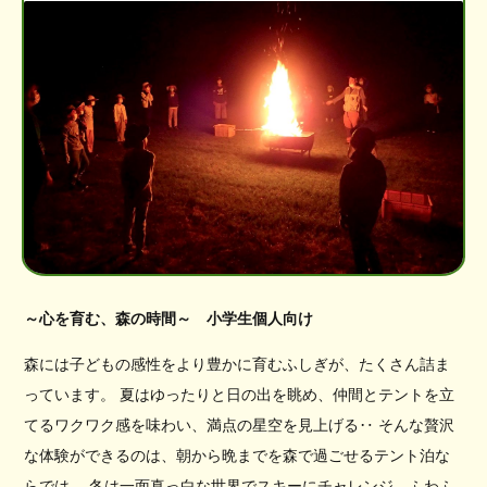
～心を育む、森の時間～ 小学生個人向け
森には子どもの感性をより豊かに育むふしぎが、たくさん詰ま
っています。 夏はゆったりと日の出を眺め、仲間とテントを立
てるワクワク感を味わい、満点の星空を見上げる‥ そんな贅沢
な体験ができるのは、朝から晩までを森で過ごせるテント泊な
らでは。 冬は一面真っ白な世界でスキーにチャレンジ、ふわふ