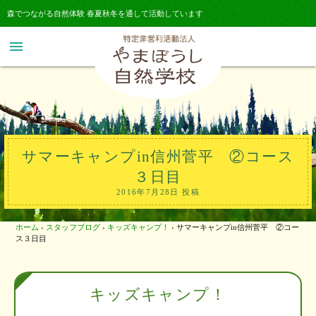
森でつながる自然体験 春夏秋冬を通して活動しています
menu
サマーキャンプin信州菅平 ②コース
３日目
2016年7月28日 投稿
ホーム
›
スタッフブログ
›
キッズキャンプ！
›
サマーキャンプin信州菅平 ②コー
ス３日目
キッズキャンプ！