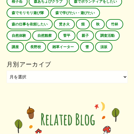
根子岳
森あちょびクラブ
森でボランティアをしたい
森でモリモリ遊び隊
森で学びたい・遊びたい
森の仕事を依頼したい
焚き火
畑
秋
竹林
自然体験
自然観察
菅平
親子
調査活動
講座
長野校
雑草イーター
雪
須坂
月別アーカイブ