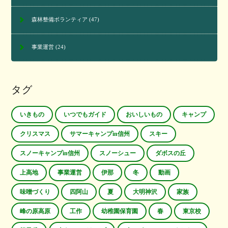
森林整備ボランティア
(47)
事業運営
(24)
タグ
いきもの
いつでもガイド
おいしいもの
キャンプ
クリスマス
サマーキャンプin信州
スキー
スノーキャンプin信州
スノーシュー
ダボスの丘
上高地
事業運営
伊那
冬
動画
味噌づくり
四阿山
夏
大明神沢
家族
峰の原高原
工作
幼稚園保育園
春
東京校