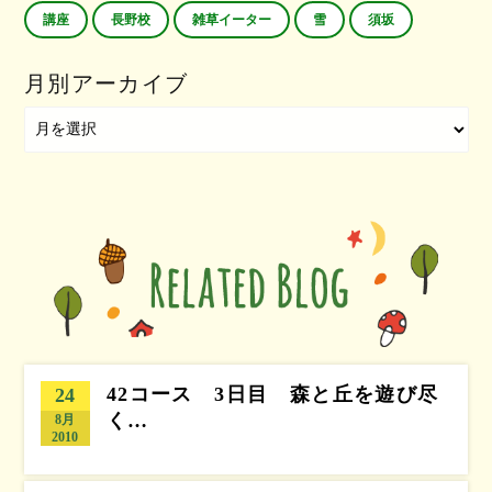
講座
長野校
雑草イーター
雪
須坂
月別アーカイブ
42コース 3日目 森と丘を遊び尽
24
く…
8月
2010