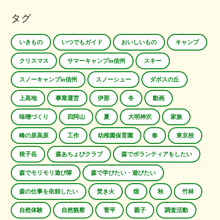
タグ
いきもの
いつでもガイド
おいしいもの
キャンプ
クリスマス
サマーキャンプin信州
スキー
スノーキャンプin信州
スノーシュー
ダボスの丘
上高地
事業運営
伊那
冬
動画
味噌づくり
四阿山
夏
大明神沢
家族
峰の原高原
工作
幼稚園保育園
春
東京校
根子岳
森あちょびクラブ
森でボランティアをしたい
森でモリモリ遊び隊
森で学びたい・遊びたい
森の仕事を依頼したい
焚き火
畑
秋
竹林
自然体験
自然観察
菅平
親子
調査活動