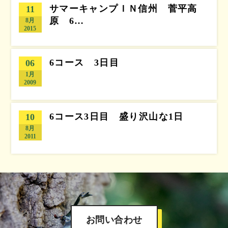
サマーキャンプＩＮ信州 菅平高
11
原 6…
8月
2015
6コース 3日目
06
1月
2009
6コース3日目 盛り沢山な1日
10
8月
2011
お問い合わせ