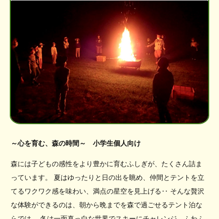
～心を育む、森の時間～ 小学生個人向け
森には子どもの感性をより豊かに育むふしぎが、たくさん詰ま
っています。 夏はゆったりと日の出を眺め、仲間とテントを立
てるワクワク感を味わい、満点の星空を見上げる‥ そんな贅沢
な体験ができるのは、朝から晩までを森で過ごせるテント泊な
らでは。 冬は一面真っ白な世界でスキーにチャレンジ、ふわふ