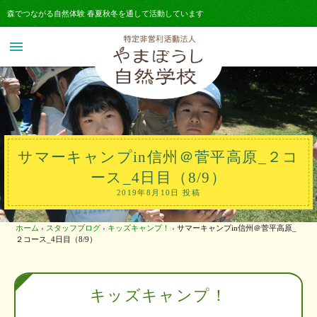
森でつながる自然体験 春夏秋冬を通して活動しています
menu
サマーキャンプin信州＠菅平高原_２コ
ース_4日目（8/9）
2019年8月10日 投稿
ホーム
›
スタッフブログ
›
キッズキャンプ！
›
サマーキャンプin信州＠菅平高原_
２コース_4日目（8/9）
キッズキャンプ！