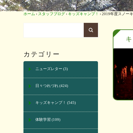
ホーム
›
スタッフブログ
›
キッズキャンプ！
›
2019年度スノー
キ
カテゴリー
ニューズレター
(3)
日々つれづれ
(424)
キッズキャンプ！
(545)
体験学習
(109)