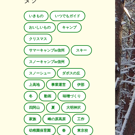
タグ
いきもの
いつでもガイド
おいしいもの
キャンプ
クリスマス
サマーキャンプin信州
スキー
スノーキャンプin信州
スノーシュー
ダボスの丘
上高地
事業運営
伊那
冬
動画
味噌づくり
四阿山
夏
大明神沢
家族
峰の原高原
工作
幼稚園保育園
春
東京校