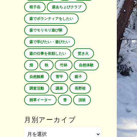
根子岳
森あちょびクラブ
森でボランティアをしたい
森でモリモリ遊び隊
森で学びたい・遊びたい
森の仕事を依頼したい
焚き火
畑
秋
竹林
自然体験
自然観察
菅平
親子
調査活動
講座
長野校
雑草イーター
雪
須坂
月別アーカイブ