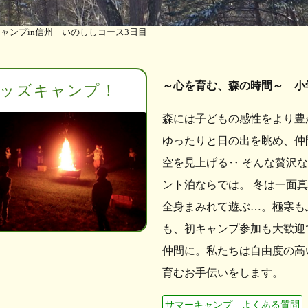
キャンプin信州 いのししコース3日目
～心を育む、森の時間～ 小
ッズキャンプ！
森には子どもの感性をより豊
ゆったりと日の出を眺め、仲
空を見上げる‥ そんな贅沢
ント泊ならでは。 冬は一面
全身まみれて遊ぶ…。極寒も
も、初キャンプ参加も大歓迎
仲間に。私たちは自由度の高
育むお手伝いをします。
サマーキャンプ よくある質問