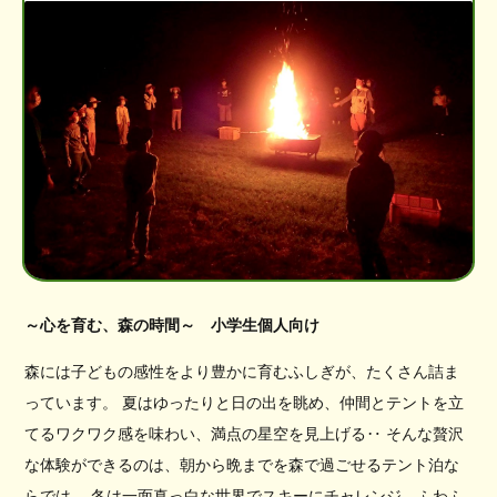
～心を育む、森の時間～ 小学生個人向け
森には子どもの感性をより豊かに育むふしぎが、たくさん詰ま
っています。 夏はゆったりと日の出を眺め、仲間とテントを立
てるワクワク感を味わい、満点の星空を見上げる‥ そんな贅沢
な体験ができるのは、朝から晩までを森で過ごせるテント泊な
らでは。 冬は一面真っ白な世界でスキーにチャレンジ、ふわふ