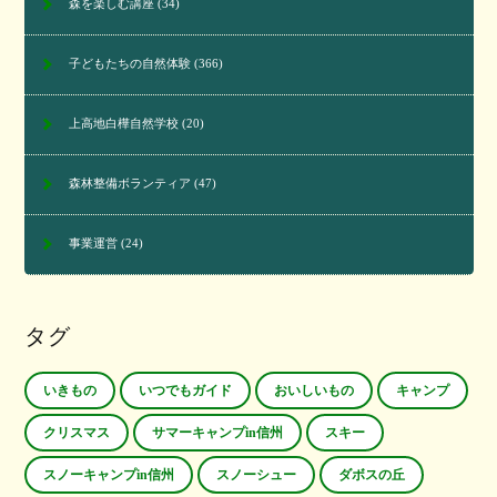
森を楽しむ講座
(34)
子どもたちの自然体験
(366)
上高地白樺自然学校
(20)
森林整備ボランティア
(47)
事業運営
(24)
タグ
いきもの
いつでもガイド
おいしいもの
キャンプ
クリスマス
サマーキャンプin信州
スキー
スノーキャンプin信州
スノーシュー
ダボスの丘