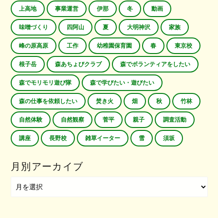
上高地
事業運営
伊那
冬
動画
味噌づくり
四阿山
夏
大明神沢
家族
峰の原高原
工作
幼稚園保育園
春
東京校
根子岳
森あちょびクラブ
森でボランティアをしたい
森でモリモリ遊び隊
森で学びたい・遊びたい
森の仕事を依頼したい
焚き火
畑
秋
竹林
自然体験
自然観察
菅平
親子
調査活動
講座
長野校
雑草イーター
雪
須坂
月別アーカイブ