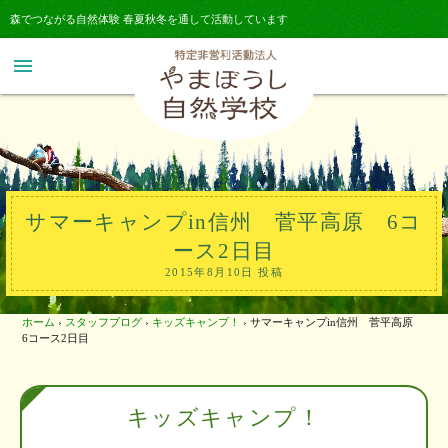
森でつながる自然体験 春夏秋冬を通して活動しています
menu
サマーキャンプin信州 菅平高原 6コ
ース2日目
2015年8月10日 投稿
ホーム
›
スタッフブログ
›
キッズキャンプ！
›
サマーキャンプin信州 菅平高原
6コース2日目
キッズキャンプ！