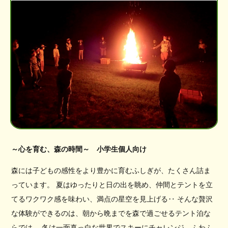
～心を育む、森の時間～ 小学生個人向け
森には子どもの感性をより豊かに育むふしぎが、たくさん詰ま
っています。 夏はゆったりと日の出を眺め、仲間とテントを立
てるワクワク感を味わい、満点の星空を見上げる‥ そんな贅沢
な体験ができるのは、朝から晩までを森で過ごせるテント泊な
らでは。 冬は一面真っ白な世界でスキーにチャレンジ、ふわふ