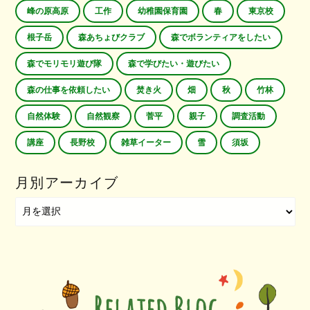
峰の原高原
工作
幼稚園保育園
春
東京校
根子岳
森あちょびクラブ
森でボランティアをしたい
森でモリモリ遊び隊
森で学びたい・遊びたい
森の仕事を依頼したい
焚き火
畑
秋
竹林
自然体験
自然観察
菅平
親子
調査活動
講座
長野校
雑草イーター
雪
須坂
月別アーカイブ