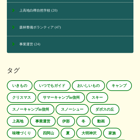
上高地白樺自然学校
(20)
森林整備ボランティア
(47)
事業運営
(24)
タグ
いきもの
いつでもガイド
おいしいもの
キャンプ
クリスマス
サマーキャンプin信州
スキー
スノーキャンプin信州
スノーシュー
ダボスの丘
上高地
事業運営
伊那
冬
動画
味噌づくり
四阿山
夏
大明神沢
家族