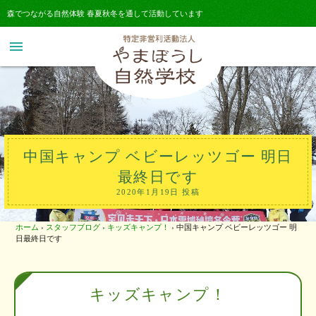
森でつながる自然体験 春夏秋冬を通して活動しています
menu
中国キャンプ ベビーレッツゴー 明日
最終日です
2020年1月19日 投稿
ホーム
›
スタッフブログ
›
キッズキャンプ！
›
中国キャンプ ベビーレッツゴー 明
日最終日です
キッズキャンプ！