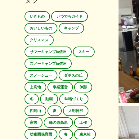
タグ
いきもの
いつでもガイド
おいしいもの
キャンプ
クリスマス
サマーキャンプin信州
スキー
スノーキャンプin信州
スノーシュー
ダボスの丘
上高地
事業運営
伊那
冬
動画
味噌づくり
四阿山
夏
大明神沢
家族
峰の原高原
工作
幼稚園保育園
春
東京校