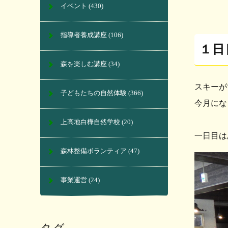
イベント
(430)
指導者養成講座
(106)
１日
森を楽しむ講座
(34)
スキーが
子どもたちの自然体験
(366)
今月にな
上高地白樺自然学校
(20)
一日目は
森林整備ボランティア
(47)
事業運営
(24)