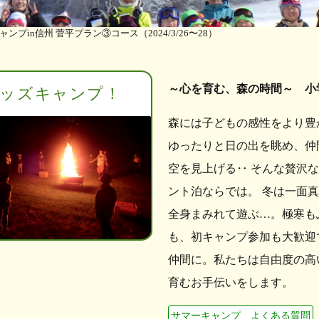
プin信州 菅平プラン③コース（2024/3/26〜28）
～心を育む、森の時間～ 小
ッズキャンプ！
森には子どもの感性をより豊
ゆったりと日の出を眺め、仲
空を見上げる‥ そんな贅沢
ント泊ならでは。 冬は一面
全身まみれて遊ぶ…。極寒も
も、初キャンプ参加も大歓迎
仲間に。私たちは自由度の高
育むお手伝いをします。
サマーキャンプ よくある質問