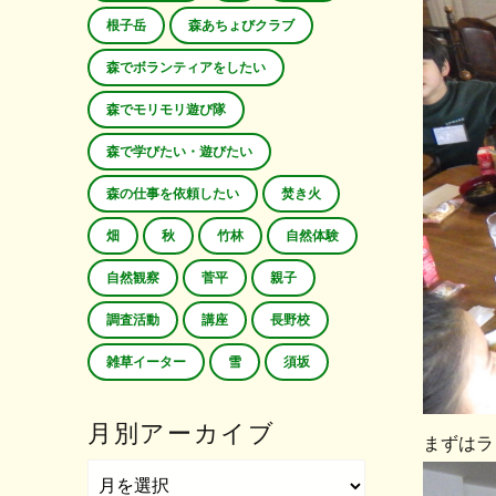
根子岳
森あちょびクラブ
森でボランティアをしたい
森でモリモリ遊び隊
森で学びたい・遊びたい
森の仕事を依頼したい
焚き火
畑
秋
竹林
自然体験
自然観察
菅平
親子
調査活動
講座
長野校
雑草イーター
雪
須坂
月別アーカイブ
まずはラ