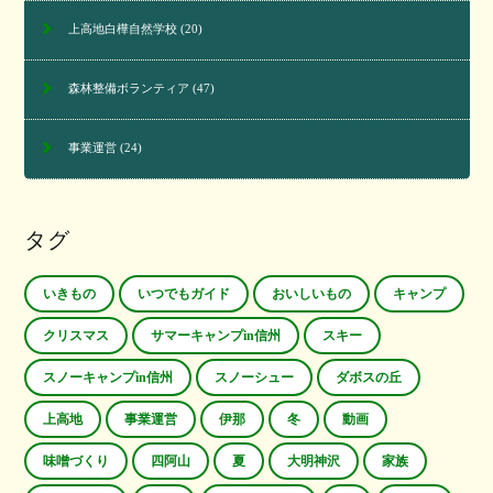
上高地白樺自然学校
(20)
森林整備ボランティア
(47)
事業運営
(24)
タグ
いきもの
いつでもガイド
おいしいもの
キャンプ
クリスマス
サマーキャンプin信州
スキー
スノーキャンプin信州
スノーシュー
ダボスの丘
上高地
事業運営
伊那
冬
動画
味噌づくり
四阿山
夏
大明神沢
家族