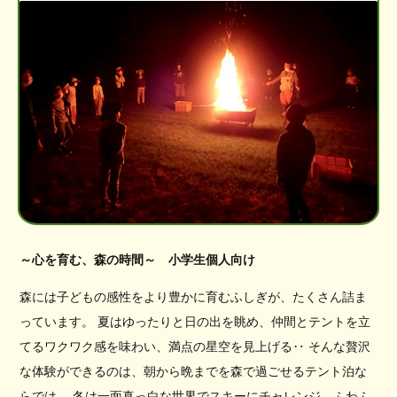
～心を育む、森の時間～ 小学生個人向け
森には子どもの感性をより豊かに育むふしぎが、たくさん詰ま
っています。 夏はゆったりと日の出を眺め、仲間とテントを立
てるワクワク感を味わい、満点の星空を見上げる‥ そんな贅沢
な体験ができるのは、朝から晩までを森で過ごせるテント泊な
らでは。 冬は一面真っ白な世界でスキーにチャレンジ、ふわふ