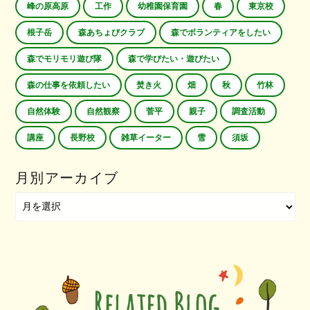
峰の原高原
工作
幼稚園保育園
春
東京校
根子岳
森あちょびクラブ
森でボランティアをしたい
森でモリモリ遊び隊
森で学びたい・遊びたい
森の仕事を依頼したい
焚き火
畑
秋
竹林
自然体験
自然観察
菅平
親子
調査活動
講座
長野校
雑草イーター
雪
須坂
月別アーカイブ