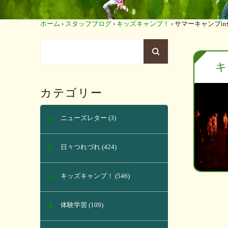
ホーム
›
スタッフブログ
›
キッズキャンプ！
›
サマーキャンプi
キ
カテゴリー
ニューズレター
(3)
日々つれづれ
(424)
キッズキャンプ！
(546)
体験学習
(109)