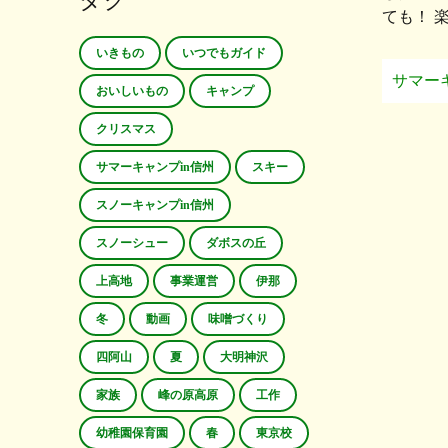
タグ
ても！ 
いきもの
いつでもガイド
サマー
おいしいもの
キャンプ
クリスマス
サマーキャンプin信州
スキー
スノーキャンプin信州
スノーシュー
ダボスの丘
上高地
事業運営
伊那
冬
動画
味噌づくり
四阿山
夏
大明神沢
家族
峰の原高原
工作
幼稚園保育園
春
東京校