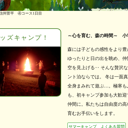
n信州菅平 ④コース1日目
～心を育む、森の時間～ 小
ッズキャンプ！
森には子どもの感性をより豊
ゆったりと日の出を眺め、仲
空を見上げる‥ そんな贅沢
ント泊ならでは。 冬は一面
全身まみれて遊ぶ…。極寒も
も、初キャンプ参加も大歓迎
仲間に。私たちは自由度の高
育むお手伝いをします。
サマーキャンプ よくある質問