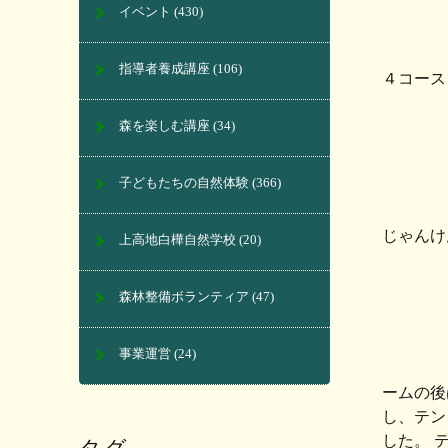
イベント
(430)
指導者養成講座
(106)
４コース
森を楽しむ講座
(34)
子どもたちの自然体験
(366)
じゃんけ
上高地白樺自然学校
(20)
森林整備ボランティア
(47)
事業運営
(24)
ームの後
し、テン
した。 