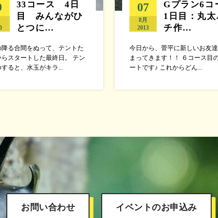
33コース 4日
Gプラン6コ
9
07
目 みんながひ
1日目：丸太
月
8月
とつに…
チ作…
0
2013
の降る合間をぬって、テントた
今日から、菅平に新しいお友達
からスタートした最終日。 テン
まってきます！！ ６コース目
すると、水玉がキラ...
ートです♪ これからどん...
お問い合わせ
イベントのお申込み