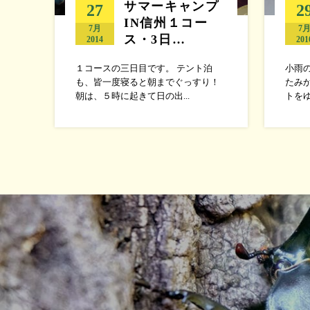
サマーキャンプ
27
2
IN信州１コー
7月
7
ス・3日…
2014
201
１コースの三日目です。 テント泊
小雨
も、皆一度寝ると朝までぐっすり！
たみ
朝は、５時に起きて日の出...
トをゆ