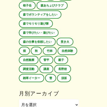
根子岳
森あちょびクラブ
森でボランティアをしたい
森でモリモリ遊び隊
森で学びたい・遊びたい
森の仕事を依頼したい
焚き火
畑
秋
竹林
自然体験
自然観察
菅平
親子
調査活動
講座
長野校
雑草イーター
雪
須坂
月別アーカイブ