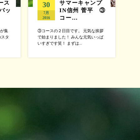
ース
サマーキャンプ
30
バッ
IN信州 菅平 ③
7月
コー…
2016
が集
③コースの２日目です。 元気な挨拶
のスタ
で始まりました！ みんな元気いっぱ
いすぎです笑！ まずは...