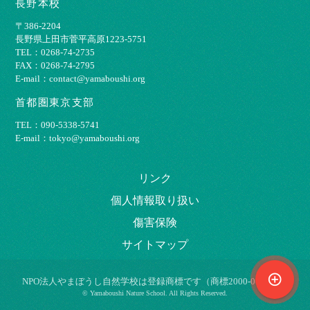
長野本校
〒386-2204
⻑野県上⽥市菅平⾼原1223-5751
TEL：0268-74-2735
FAX：0268-74-2795
E-mail：contact@yamaboushi.org
首都圏東京支部
TEL：090-5338-5741
E-mail：tokyo@yamaboushi.org
リンク
個⼈情報取り扱い
傷害保険
サイトマップ
control_point
NPO法⼈やまぼうし⾃然学校は登録商標です（商標2000-009695）
© Yamaboushi Nature School. All Rights Reserved.