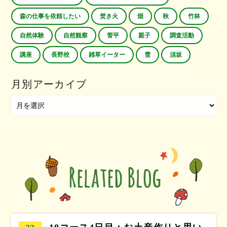
森の仕事を依頼したい
焚き火
畑
秋
竹林
自然体験
自然観察
菅平
親子
調査活動
講座
長野校
雑草イーター
雪
須坂
月別アーカイブ