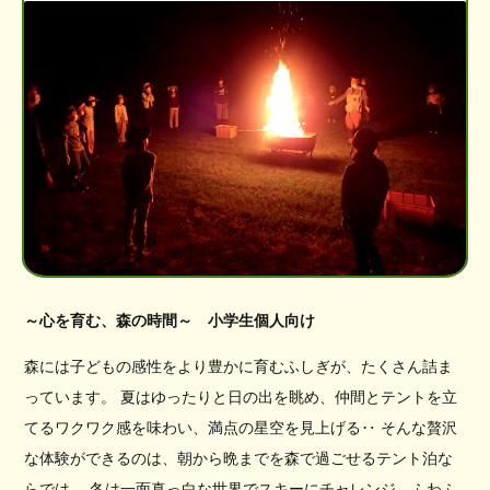
～心を育む、森の時間～ 小学生個人向け
森には子どもの感性をより豊かに育むふしぎが、たくさん詰ま
っています。 夏はゆったりと日の出を眺め、仲間とテントを立
てるワクワク感を味わい、満点の星空を見上げる‥ そんな贅沢
な体験ができるのは、朝から晩までを森で過ごせるテント泊な
らでは。 冬は一面真っ白な世界でスキーにチャレンジ、ふわふ