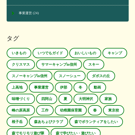
事業運営
(24)
タグ
いきもの
いつでもガイド
おいしいもの
キャンプ
クリスマス
サマーキャンプin信州
スキー
スノーキャンプin信州
スノーシュー
ダボスの丘
上高地
事業運営
伊那
冬
動画
味噌づくり
四阿山
夏
大明神沢
家族
峰の原高原
工作
幼稚園保育園
春
東京校
根子岳
森あちょびクラブ
森でボランティアをしたい
森でモリモリ遊び隊
森で学びたい・遊びたい