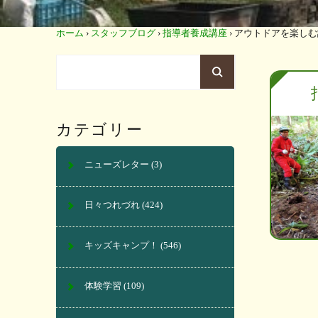
ホーム
›
スタッフブログ
›
指導者養成講座
›
アウトドアを楽しむ
カテゴリー
ニューズレター
(3)
日々つれづれ
(424)
キッズキャンプ！
(546)
体験学習
(109)