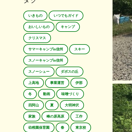
タグ
いきもの
いつでもガイド
おいしいもの
キャンプ
クリスマス
サマーキャンプin信州
スキー
スノーキャンプin信州
スノーシュー
ダボスの丘
上高地
事業運営
伊那
冬
動画
味噌づくり
四阿山
夏
大明神沢
家族
峰の原高原
工作
幼稚園保育園
春
東京校