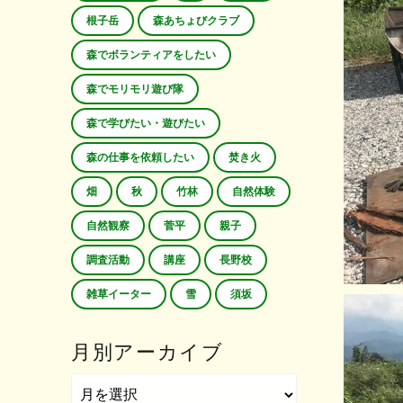
根子岳
森あちょびクラブ
森でボランティアをしたい
森でモリモリ遊び隊
森で学びたい・遊びたい
森の仕事を依頼したい
焚き火
畑
秋
竹林
自然体験
自然観察
菅平
親子
調査活動
講座
長野校
雑草イーター
雪
須坂
月別アーカイブ