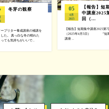
【報告】短
05
冬芽の観察
7
中講座2025
4月
月
回（…
2025
6
【報告】短期集中講座2025第7
タープリター養成講座の補講を
（2025年4月5日） 『短
ました。 真っ白な冬の晴れた
講座 ...
っても気持ちがいいで...