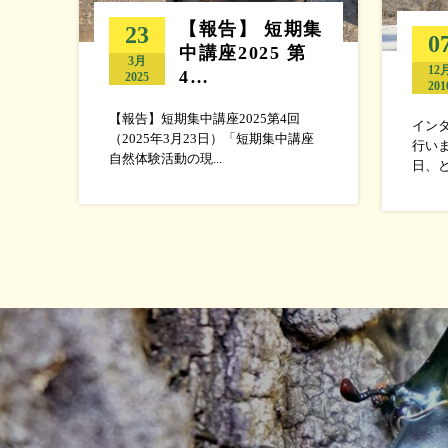
【報告】 短期集
23
0
中講座2025 第
3月
12
4…
2025
201
【報告】短期集中講座2025第4回
イン
（2025年3月23日）「短期集中講座
行い
自然体験活動の現...
日、と