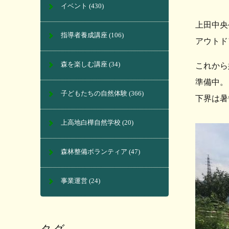
イベント
(430)
上田中央
指導者養成講座
(106)
アウトド
森を楽しむ講座
(34)
これから
準備中。
子どもたちの自然体験
(366)
下界は暑
上高地白樺自然学校
(20)
森林整備ボランティア
(47)
事業運営
(24)