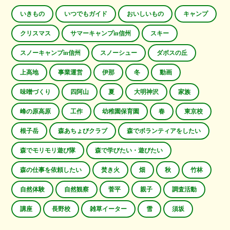
いきもの
いつでもガイド
おいしいもの
キャンプ
クリスマス
サマーキャンプin信州
スキー
スノーキャンプin信州
スノーシュー
ダボスの丘
上高地
事業運営
伊那
冬
動画
味噌づくり
四阿山
夏
大明神沢
家族
峰の原高原
工作
幼稚園保育園
春
東京校
根子岳
森あちょびクラブ
森でボランティアをしたい
森でモリモリ遊び隊
森で学びたい・遊びたい
森の仕事を依頼したい
焚き火
畑
秋
竹林
自然体験
自然観察
菅平
親子
調査活動
講座
長野校
雑草イーター
雪
須坂