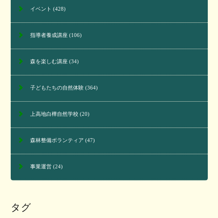
イベント
(428)
指導者養成講座
(106)
森を楽しむ講座
(34)
子どもたちの自然体験
(364)
上高地白樺自然学校
(20)
森林整備ボランティア
(47)
事業運営
(24)
タグ