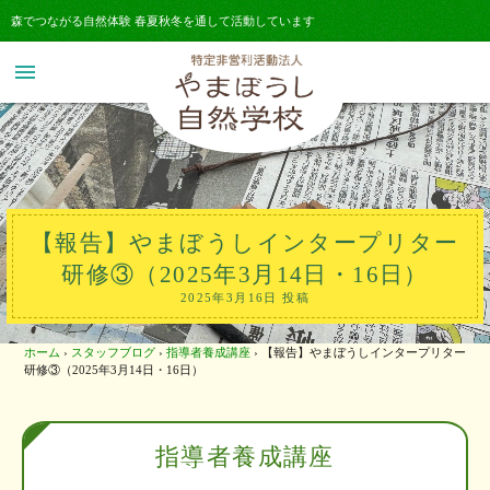
森でつながる自然体験 春夏秋冬を通して活動しています
menu
【報告】やまぼうしインタープリター
研修③（2025年3月14日・16日）
2025年3月16日 投稿
ホーム
›
スタッフブログ
›
指導者養成講座
›
【報告】やまぼうしインタープリター
研修③（2025年3月14日・16日）
指導者養成講座