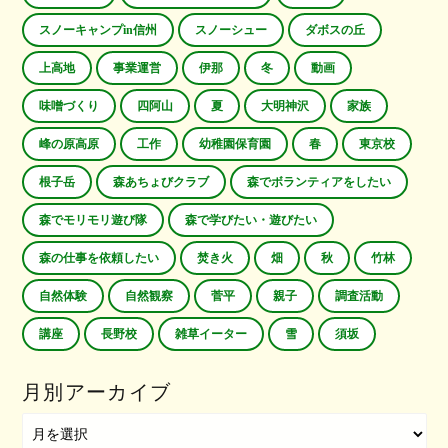
スノーキャンプin信州
スノーシュー
ダボスの丘
上高地
事業運営
伊那
冬
動画
味噌づくり
四阿山
夏
大明神沢
家族
峰の原高原
工作
幼稚園保育園
春
東京校
根子岳
森あちょびクラブ
森でボランティアをしたい
森でモリモリ遊び隊
森で学びたい・遊びたい
森の仕事を依頼したい
焚き火
畑
秋
竹林
自然体験
自然観察
菅平
親子
調査活動
講座
長野校
雑草イーター
雪
須坂
月別アーカイブ