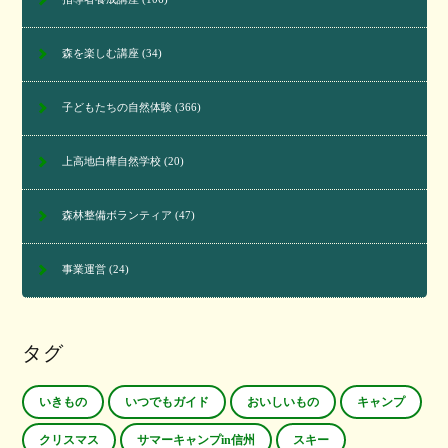
森を楽しむ講座
(34)
子どもたちの自然体験
(366)
上高地白樺自然学校
(20)
森林整備ボランティア
(47)
事業運営
(24)
タグ
いきもの
いつでもガイド
おいしいもの
キャンプ
クリスマス
サマーキャンプin信州
スキー