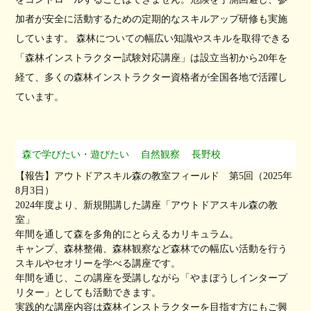
加者が安全に活動するための定期的なスキルアップ研修も実施
しています。 森林についての幅広い知識やスキルを取得できる
「森林インストラクター試験対応講座」は設立当初から20年を
経て、多くの森林インストラクター資格者が全国各地で活躍し
ています。
森で学びたい・遊びたい
自然観察
長野校
【報告】アウトドアスキル森の教室フィールド 第5回（2025年
8月3日）
2024年度より、新規開講した講座「アウトドアスキル森の教
室」
年間を通して森を多角的にとらえるカリキュラム。
キャンプ、森林整備、森林観察など森林での幅広い活動を行う
スキルやセオリーを学べる講座です。
年間を通じ、この講座を受講しながら「やまぼうしインタープ
リター」としても活動できます。
実践的な講座内容は森林インストラクターを目指す方にもご興