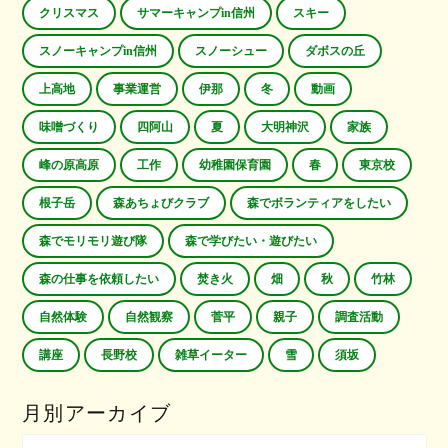
クリスマス
サマーキャンプin信州
スキー
スノーキャンプin信州
スノーシュー
ダボスの丘
上高地
事業運営
伊那
冬
動画
味噌づくり
四阿山
夏
大明神沢
家族
峰の原高原
工作
幼稚園保育園
春
東京校
根子岳
森あちょびクラブ
森でボランティアをしたい
森でモリモリ遊び隊
森で学びたい・遊びたい
森の仕事を依頼したい
焚き火
畑
秋
竹林
自然体験
自然観察
菅平
親子
調査活動
講座
長野校
雑草イーター
雪
須坂
月別アーカイブ