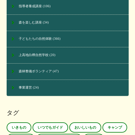
指導者養成講座
(106)
森を楽しむ講座
(34)
子どもたちの自然体験
(366)
上高地白樺自然学校
(20)
森林整備ボランティア
(47)
事業運営
(24)
タグ
いきもの
いつでもガイド
おいしいもの
キャンプ