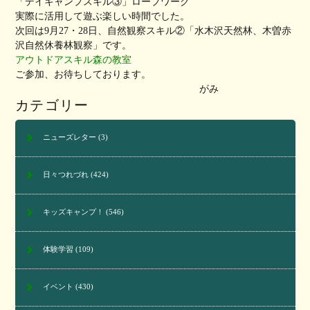
「デイキャンプスキル③」ロープワーク
実際に活用して遊ぶ楽しい時間でした。
次回は9月27・28日、自然観察スキル②「水木沢天然林、木曽赤
沢自然休養林観察」です。
アウトドアスキル森の教室
ご参加、お待ちしております。
がみ
カテゴリー
ニューズレター
(3)
日々つれづれ
(424)
キッズキャンプ！
(546)
体験学習
(109)
イベント
(430)