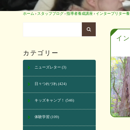
ホーム
›
スタッフブログ
›
指導者養成講座
›
インタープリター養
イ
カテゴリー
ニューズレター
(3)
日々つれづれ
(424)
キッズキャンプ！
(546)
体験学習
(109)