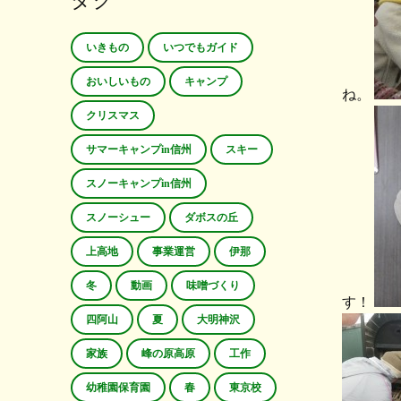
タグ
いきもの
いつでもガイド
おいしいもの
キャンプ
ね。
クリスマス
サマーキャンプin信州
スキー
スノーキャンプin信州
スノーシュー
ダボスの丘
上高地
事業運営
伊那
冬
動画
味噌づくり
す！
四阿山
夏
大明神沢
家族
峰の原高原
工作
幼稚園保育園
春
東京校