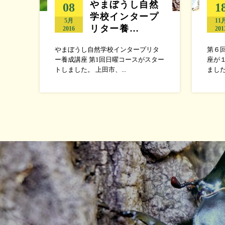
やまぼうし自然
08
1
学校インタープ
5月
11
リター養…
2016
201
やまぼうし自然学校インタープリタ
第６
ー養成講座 第1回日曜コースがスター
座が１
トしました。 上田市、...
ました