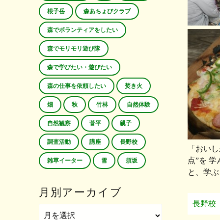
根子岳
森あちょびクラブ
森でボランティアをしたい
森でモリモリ遊び隊
森で学びたい・遊びたい
森の仕事を依頼したい
焚き火
畑
秋
竹林
自然体験
自然観察
菅平
親子
調査活動
講座
長野校
「おいし
点”を 
雑草イーター
雪
須坂
と、学ぶ
月別アーカイブ
長野校