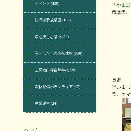
イベント
(430)
「
やまぼ
気は雪。
指導者養成講座
(106)
森を楽しむ講座
(34)
子どもたちの自然体験
(366)
上高地白樺自然学校
(20)
長野・・
行いまし
森林整備ボランティア
(47)
ラ、ヤマ
事業運営
(24)