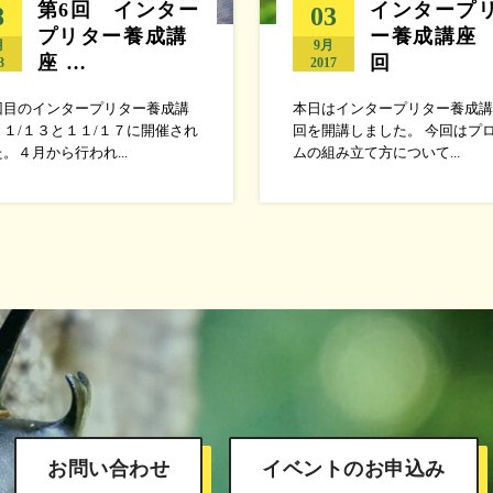
第6回 インター
インタープ
8
03
プリター養成講
ー養成講座 
月
9月
座 …
回
3
2017
回目のインタープリター養成講
本日はインタープリター養成講
１/１３と１１/１７に開催され
回を開講しました。 今回はプ
。４月から行われ...
ムの組み立て方について...
お問い合わせ
イベントのお申込み