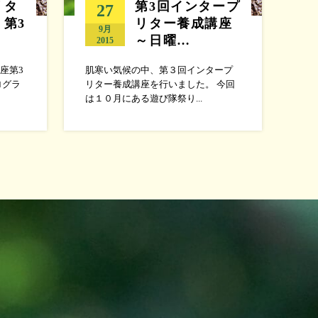
リタ
第3回インタープ
27
第3
リター養成講座
9月
～日曜…
2015
座第3
肌寒い気候の中、第３回インタープ
ログラ
リター養成講座を行いました。 今回
は１０月にある遊び隊祭り...