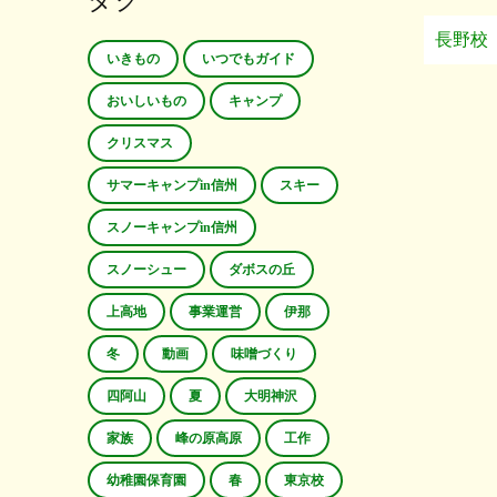
タグ
長野校
いきもの
いつでもガイド
おいしいもの
キャンプ
クリスマス
サマーキャンプin信州
スキー
スノーキャンプin信州
スノーシュー
ダボスの丘
上高地
事業運営
伊那
冬
動画
味噌づくり
四阿山
夏
大明神沢
家族
峰の原高原
工作
幼稚園保育園
春
東京校