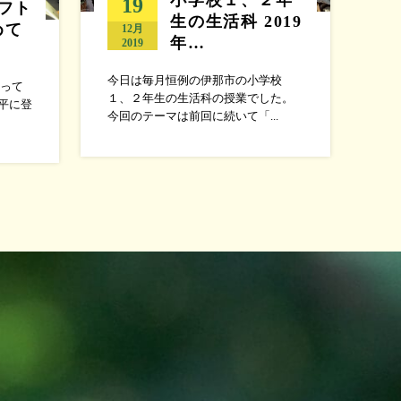
19
フト
生の生活科 2019
めて
12月
年…
2019
今日は毎月恒例の伊那市の小学校
って
１、２年生の生活科の授業でした。
平に登
今回のテーマは前回に続いて「...