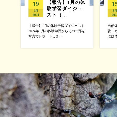
【報告】1月の体
19
1
験学習ダイジェ
1月
8
スト（…
2024
202
【報告】1月の体験学習ダイジェスト
自然
2024年1月の体験学習からその一部を
験 
写真でレポートしま...
には体