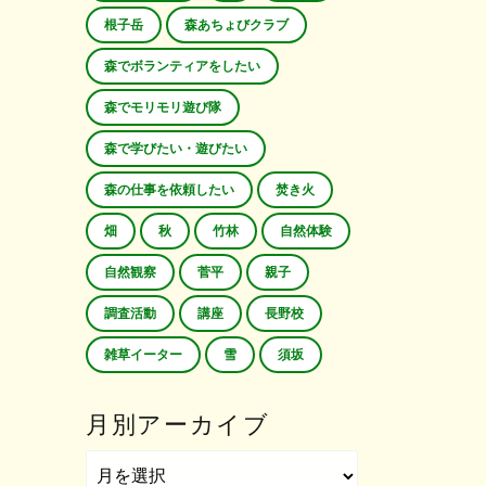
根子岳
森あちょびクラブ
森でボランティアをしたい
森でモリモリ遊び隊
森で学びたい・遊びたい
森の仕事を依頼したい
焚き火
畑
秋
竹林
自然体験
自然観察
菅平
親子
調査活動
講座
長野校
雑草イーター
雪
須坂
月別アーカイブ