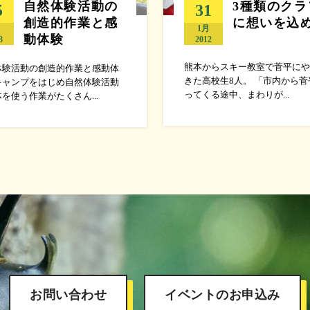
自然体験活動の
3種類のクラ
5
31
創造的作業と感
に想いを込
月
1月
動体験
3
2012
熊本からスキー教室で菅平にや
体験活動の創造的作業と感動体
きた高校生8人。 「市内から菅
キャンプをはじめ自然体験活動
ってくる途中、まわりが...
を使う作業がたくさん...
お問い合わせ
イベントのお申込み