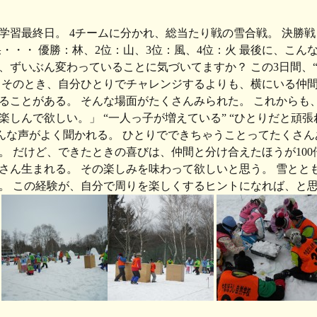
学習最終日。 4チームに分かれ、総当たり戦の雪合戦。 決勝
果・・・ 優勝：林、2位：山、3位：風、4位：火 最後に、こん
、ずいぶん変わっていることに気づいてますか？ この3日間、
 そのとき、自分ひとりでチャレンジするよりも、横にいる仲
ることがある。 そんな場面がたくさんみられた。 これからも
楽しんで欲しい。」 “一人っ子が増えている” “ひとりだと頑
そんな声がよく聞かれる。 ひとりでできちゃうことってたくさ
。 だけど、できたときの喜びは、仲間と分け合えたほうが10
さん生まれる。 その楽しみを味わって欲しいと思う。 雪とと
。 この経験が、自分で周りを楽しくするヒントになれば、と思
！