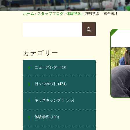
ホーム
›
スタッフブログ
›
体験学習
›
啓明学園 雪合戦！
カテゴリー
ニューズレター
(3)
日々つれづれ
(424)
キッズキャンプ！
(545)
体験学習
(109)