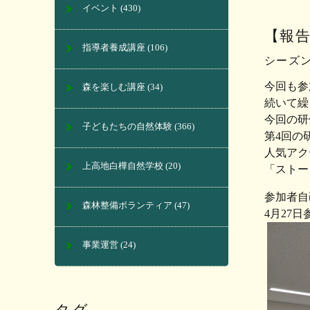
イベント
(430)
【報告
指導者養成講座
(106)
シーズ
今回も参
森を楽しむ講座
(34)
続いて繰
今回の研
子どもたちの自然体験
(366)
第4回の
人気アク
上高地白樺自然学校
(20)
「ストー
参加者自
森林整備ボランティア
(47)
4月27
事業運営
(24)