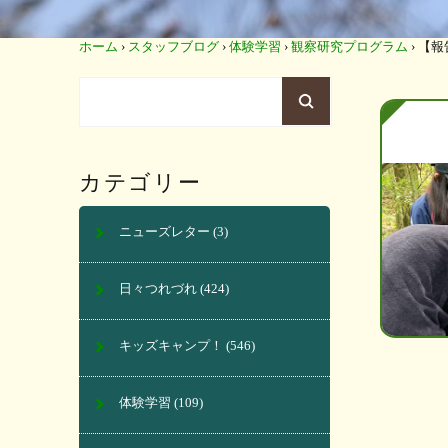
ホーム
›
スタッフブログ
›
体験学習
›
観察研究プログラム
›
【報
カテゴリー
ニューズレター
(3)
日々つれづれ
(424)
キッズキャンプ！
(546)
体験学習
(109)