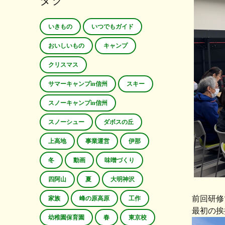
タグ
いきもの
いつでもガイド
おいしいもの
キャンプ
クリスマス
サマーキャンプin信州
スキー
スノーキャンプin信州
スノーシュー
ダボスの丘
上高地
事業運営
伊那
冬
動画
味噌づくり
四阿山
夏
大明神沢
前回研修
家族
峰の原高原
工作
最初の挨
幼稚園保育園
春
東京校