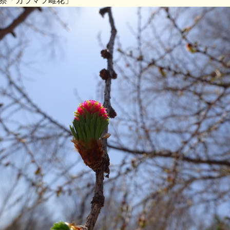
察「カラマツ雌花」