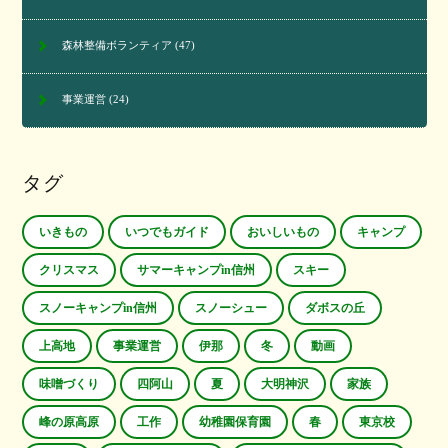
森林整備ボランティア
(47)
事業運営
(24)
タグ
いきもの
いつでもガイド
おいしいもの
キャンプ
クリスマス
サマーキャンプin信州
スキー
スノーキャンプin信州
スノーシュー
ダボスの丘
上高地
事業運営
伊那
冬
動画
味噌づくり
四阿山
夏
大明神沢
家族
峰の原高原
工作
幼稚園保育園
春
東京校