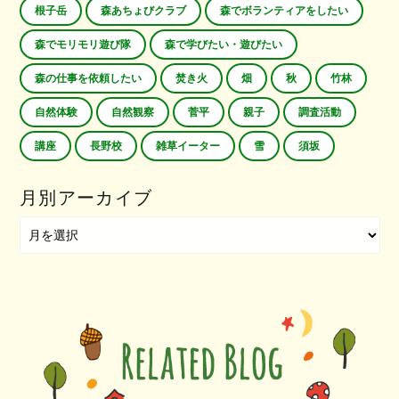
根子岳
森あちょびクラブ
森でボランティアをしたい
森でモリモリ遊び隊
森で学びたい・遊びたい
森の仕事を依頼したい
焚き火
畑
秋
竹林
自然体験
自然観察
菅平
親子
調査活動
講座
長野校
雑草イーター
雪
須坂
月別アーカイブ