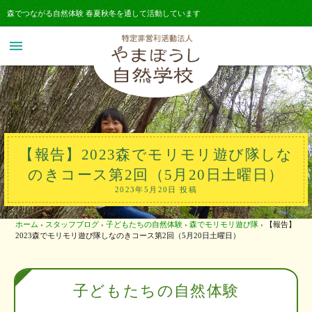
森でつながる自然体験 春夏秋冬を通して活動しています
menu
【報告】2023森でモリモリ遊び隊しな
のきコース第2回（5月20日土曜日）
2023年5月20日 投稿
ホーム
›
スタッフブログ
›
子どもたちの自然体験
›
森でモリモリ遊び隊
›
【報告】
2023森でモリモリ遊び隊しなのきコース第2回（5月20日土曜日）
子どもたちの自然体験