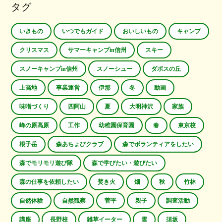
タグ
いきもの
いつでもガイド
おいしいもの
キャンプ
クリスマス
サマーキャンプin信州
スキー
スノーキャンプin信州
スノーシュー
ダボスの丘
上高地
事業運営
伊那
冬
動画
味噌づくり
四阿山
夏
大明神沢
家族
峰の原高原
工作
幼稚園保育園
春
東京校
根子岳
森あちょびクラブ
森でボランティアをしたい
森でモリモリ遊び隊
森で学びたい・遊びたい
森の仕事を依頼したい
焚き火
畑
秋
竹林
自然体験
自然観察
菅平
親子
調査活動
講座
長野校
雑草イーター
雪
須坂