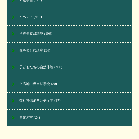
体験学習
(109)
イベント
(430)
指導者養成講座
(106)
森を楽しむ講座
(34)
子どもたちの自然体験
(366)
上高地白樺自然学校
(20)
森林整備ボランティア
(47)
事業運営
(24)