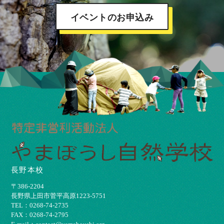
イベントのお申込み
長野本校
〒386-2204
⻑野県上⽥市菅平⾼原1223-5751
TEL：0268-74-2735
FAX：0268-74-2795