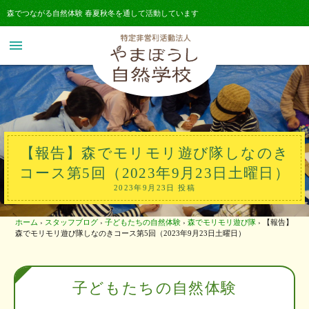
森でつながる自然体験 春夏秋冬を通して活動しています
menu
【報告】森でモリモリ遊び隊しなのき
コース第5回（2023年9月23日土曜日）
2023年9月23日 投稿
ホーム
›
スタッフブログ
›
子どもたちの自然体験
›
森でモリモリ遊び隊
›
【報告】
森でモリモリ遊び隊しなのきコース第5回（2023年9月23日土曜日）
子どもたちの自然体験