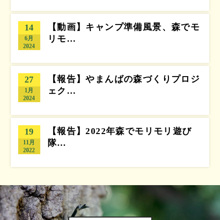
【動画】キャンプ準備風景、森でモ
14
リモ…
6月
2024
【報告】やまんばの森づくりプロジ
27
ェク…
1月
2024
【報告】2022年森でモリモリ遊び
19
隊…
11月
2022