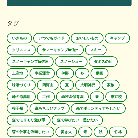
タグ
いきもの
いつでもガイド
おいしいもの
キャンプ
クリスマス
サマーキャンプin信州
スキー
スノーキャンプin信州
スノーシュー
ダボスの丘
上高地
事業運営
伊那
冬
動画
味噌づくり
四阿山
夏
大明神沢
家族
峰の原高原
工作
幼稚園保育園
春
東京校
根子岳
森あちょびクラブ
森でボランティアをしたい
森でモリモリ遊び隊
森で学びたい・遊びたい
森の仕事を依頼したい
焚き火
畑
秋
竹林