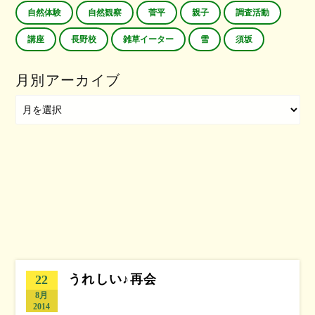
自然体験
自然観察
菅平
親子
調査活動
講座
長野校
雑草イーター
雪
須坂
月別アーカイブ
うれしい♪再会
22
8月
2014