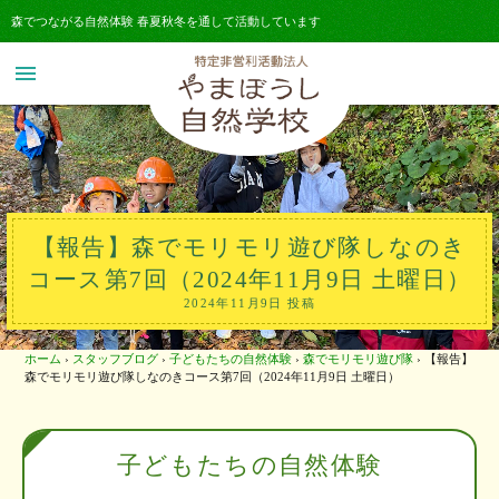
森でつながる自然体験 春夏秋冬を通して活動しています
menu
【報告】森でモリモリ遊び隊しなのき
コース第7回（2024年11月9日 土曜日）
2024年11月9日 投稿
ホーム
›
スタッフブログ
›
子どもたちの自然体験
›
森でモリモリ遊び隊
›
【報告】
森でモリモリ遊び隊しなのきコース第7回（2024年11月9日 土曜日）
子どもたちの自然体験