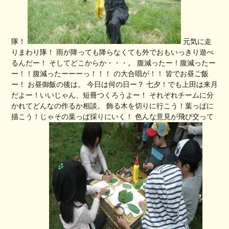
隊！
元気に走
りまわり隊！ 雨が降っても降らなくても外でおもいっきり遊べ
るんだー！ そしてどこからか・・・。 腹減ったー！腹減ったー
ー！！腹減ったーーーっ！！！ の大合唱が！！ 皆でお昼ご飯
ー！ お昼御飯の後は。 今日は何の日ー？ 七夕！でも上田は来月
だよー！いいじゃん、短冊つくろうよー！ それぞれチームに分
かれてどんなの作るか相談。 飾る木を切りに行こう！葉っぱに
描こう！じゃその葉っぱ採りにいく！ 色んな意見が飛び交って