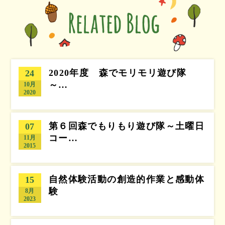
2020年度 森でモリモリ遊び隊
24
～…
10月
2020
第６回森でもりもり遊び隊～土曜日
07
コー…
11月
2015
自然体験活動の創造的作業と感動体
15
験
8月
2023