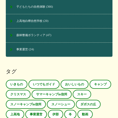
子どもたちの自然体験
(366)
上高地白樺自然学校
(20)
森林整備ボランティア
(47)
事業運営
(24)
タグ
いきもの
いつでもガイド
おいしいもの
キャンプ
クリスマス
サマーキャンプin信州
スキー
スノーキャンプin信州
スノーシュー
ダボスの丘
上高地
事業運営
伊那
冬
動画