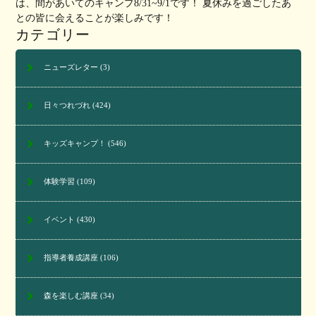
は、間があいてのキャンプ8/31~9/1です！ 夏休みを過ごしたあ
との皆に会えることが楽しみです！
カテゴリー
ニューズレター
(3)
日々つれづれ
(424)
キッズキャンプ！
(546)
体験学習
(109)
イベント
(430)
指導者養成講座
(106)
森を楽しむ講座
(34)