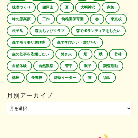
味噌づくり
四阿山
夏
大明神沢
家族
峰の原高原
工作
幼稚園保育園
春
東京校
根子岳
森あちょびクラブ
森でボランティアをしたい
森でモリモリ遊び隊
森で学びたい・遊びたい
森の仕事を依頼したい
焚き火
畑
秋
竹林
自然体験
自然観察
菅平
親子
調査活動
講座
長野校
雑草イーター
雪
須坂
月別アーカイブ