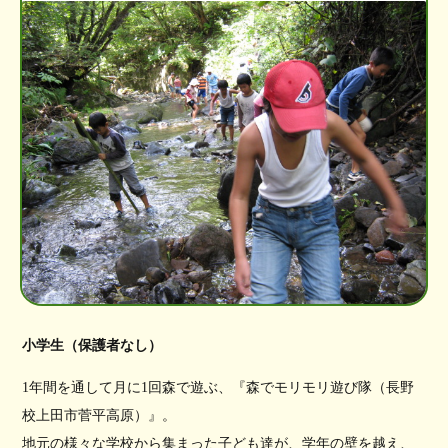
小学生（保護者なし）
1年間を通して月に1回森で遊ぶ、『森でモリモリ遊び隊（長野
校上田市菅平高原）』。
地元の様々な学校から集まった子ども達が、学年の壁を越え、