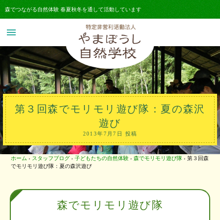
森でつながる自然体験 春夏秋冬を通して活動しています
menu
第３回森でモリモリ遊び隊：夏の森沢
遊び
2013年7月7日 投稿
ホーム
›
スタッフブログ
›
子どもたちの自然体験
›
森でモリモリ遊び隊
›
第３回森
でモリモリ遊び隊：夏の森沢遊び
森でモリモリ遊び隊