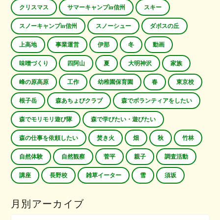
クリスマス
サマーキャンプin信州
スキー
スノーキャンプin信州
スノーシュー
ダボスの丘
上高地
事業運営
伊那
冬
動画
味噌づくり
四阿山
夏
大明神沢
家族
峰の原高原
工作
幼稚園保育園
春
東京校
根子岳
森あちょびクラブ
森でボランティアをしたい
森でモリモリ遊び隊
森で学びたい・遊びたい
森の仕事を依頼したい
焚き火
畑
秋
竹林
自然体験
自然観察
菅平
親子
調査活動
講座
長野校
雑草イーター
雪
須坂
月別アーカイブ