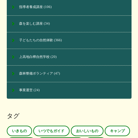
指導者養成講座
(106)
森を楽しむ講座
(34)
子どもたちの自然体験
(366)
上高地白樺自然学校
(20)
森林整備ボランティア
(47)
事業運営
(24)
タグ
いきもの
いつでもガイド
おいしいもの
キャンプ