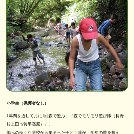
小学生（保護者なし）
1年間を通して月に1回森で遊ぶ、『森でモリモリ遊び隊（長野
校上田市菅平高原）』。
地元の様々な学校から集まった子ども達が、学年の壁を越え、