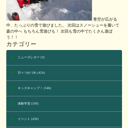
青空が広がる
中、たっぷりの雪で遊びました。 次回はスノーシューを履いて
森の中へ もちろん雪遊びも！ 次回も雪の中でたくさん遊ぼ
う！！
カテゴリー
ニューズレター
(3)
日々つれづれ
(424)
キッズキャンプ！
(546)
体験学習
(109)
イベント
(430)