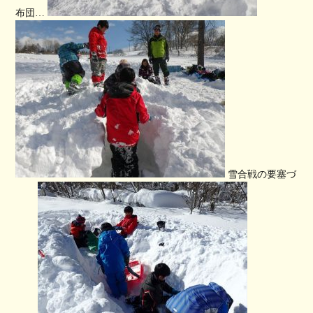
布団…
雪合戦の要塞づ