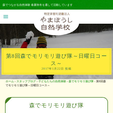
森でつながる自然体験 春夏秋冬を通して活動しています
menu
第8回森でモリモリ遊び隊～日曜日コー
ス～
2017年1月22日 投稿
ホーム
›
スタッフブログ
›
子どもたちの自然体験
›
森でモリモリ遊び隊
›
第8回森
でモリモリ遊び隊～日曜日コース～
森でモリモリ遊び隊