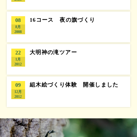
16コース 夜の旗づくり
08
8月
2008
大明神の滝ツアー
22
1月
2012
組木絵づくり体験 開催しました
09
12月
2012