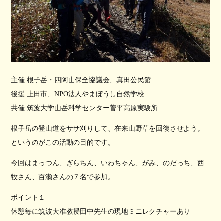
主催:根子岳・四阿山保全協議会、真田公民館
後援:上田市、NPO法人やまぼうし自然学校
共催:筑波大学山岳科学センター菅平高原実験所
根子岳の登山道をササ刈りして、在来山野草を回復させよう。
というのがこの活動の目的です。
今回はまっつん、ぎらちん、いわちゃん、がみ、のだっち、西
牧さん、百瀬さんの７名で参加。
ポイント１
休憩毎に筑波大准教授田中先生の現地ミニレクチャーあり