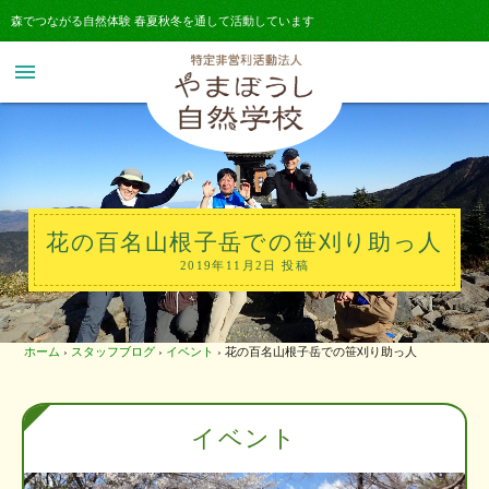
森でつながる自然体験 春夏秋冬を通して活動しています
menu
花の百名山根子岳での笹刈り助っ人
2019年11月2日 投稿
ホーム
›
スタッフブログ
›
イベント
›
花の百名山根子岳での笹刈り助っ人
イベント