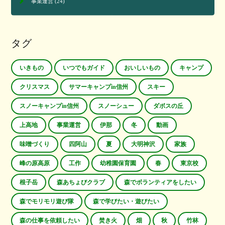
事業運営
(24)
タグ
いきもの
いつでもガイド
おいしいもの
キャンプ
クリスマス
サマーキャンプin信州
スキー
スノーキャンプin信州
スノーシュー
ダボスの丘
上高地
事業運営
伊那
冬
動画
味噌づくり
四阿山
夏
大明神沢
家族
峰の原高原
工作
幼稚園保育園
春
東京校
根子岳
森あちょびクラブ
森でボランティアをしたい
森でモリモリ遊び隊
森で学びたい・遊びたい
森の仕事を依頼したい
焚き火
畑
秋
竹林