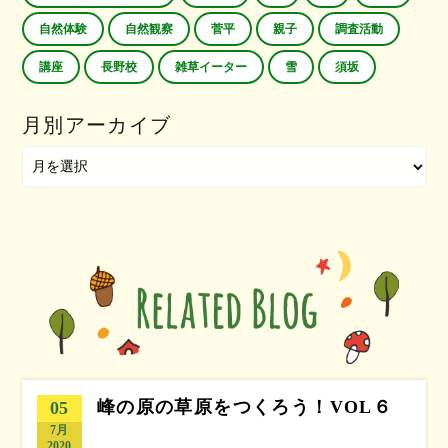
自然体験
自然観察
菅平
親子
調査活動
講座
長野校
雑草イーター
雪
須坂
月別アーカイブ
峰の原の草原をつくろう！VOL６
05
7月
2020