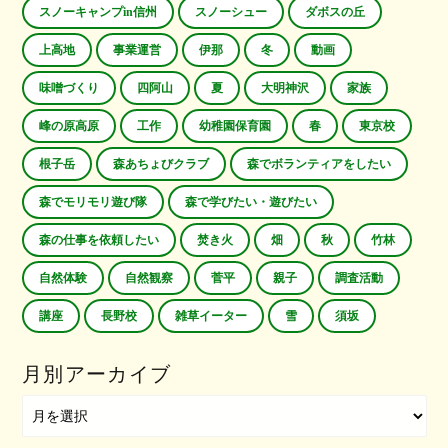
スノーキャンプin信州
スノーシュー
ダボスの丘
上高地
事業運営
伊那
冬
動画
味噌づくり
四阿山
夏
大明神沢
家族
峰の原高原
工作
幼稚園保育園
春
東京校
根子岳
森あちょびクラブ
森でボランティアをしたい
森でモリモリ遊び隊
森で学びたい・遊びたい
森の仕事を依頼したい
焚き火
畑
秋
竹林
自然体験
自然観察
菅平
親子
調査活動
講座
長野校
雑草イーター
雪
須坂
月別アーカイブ