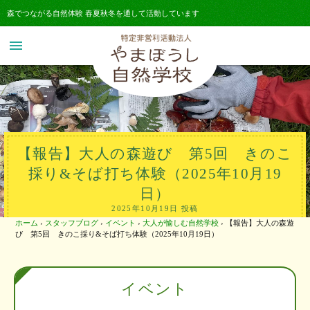
森でつながる自然体験 春夏秋冬を通して活動しています
menu
【報告】大人の森遊び 第5回 きのこ
採り&そば打ち体験（2025年10月19
日）
2025年10月19日 投稿
ホーム
›
スタッフブログ
›
イベント
›
大人が愉しむ自然学校
›
【報告】大人の森遊
び 第5回 きのこ採り&そば打ち体験（2025年10月19日）
イベント