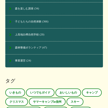
森を楽しむ講座
(34)
子どもたちの自然体験
(366)
上高地白樺自然学校
(20)
森林整備ボランティア
(47)
事業運営
(24)
タグ
いきもの
いつでもガイド
おいしいもの
キャンプ
クリスマス
サマーキャンプin信州
スキー