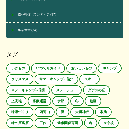
森林整備ボランティア
(47)
事業運営
(24)
タグ
いきもの
いつでもガイド
おいしいもの
キャンプ
クリスマス
サマーキャンプin信州
スキー
スノーキャンプin信州
スノーシュー
ダボスの丘
上高地
事業運営
伊那
冬
動画
味噌づくり
四阿山
夏
大明神沢
家族
峰の原高原
工作
幼稚園保育園
春
東京校