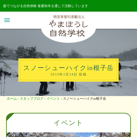
森でつながる自然体験 春夏秋冬を通して活動しています
menu
スノーシューハイクin根子岳
2013年2月24日 投稿
ホーム
›
スタッフブログ
›
イベント
›
スノーシューハイクin根子岳
イベント