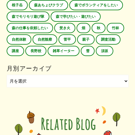
根子岳
森あちょびクラブ
森でボランティアをしたい
森でモリモリ遊び隊
森で学びたい・遊びたい
森の仕事を依頼したい
焚き火
畑
秋
竹林
自然体験
自然観察
菅平
親子
調査活動
講座
長野校
雑草イーター
雪
須坂
月別アーカイブ