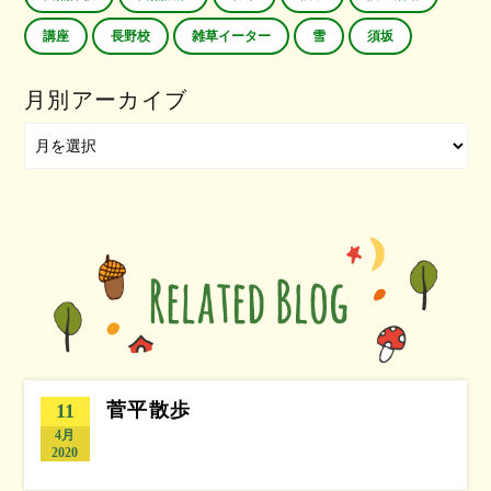
講座
長野校
雑草イーター
雪
須坂
月別アーカイブ
菅平散歩
11
4月
2020