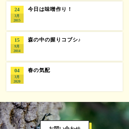
今日は味噌作り！
24
3月
2015
森の中の握りコブシ♪
15
9月
2014
春の気配
04
3月
2020
お問い合わせ