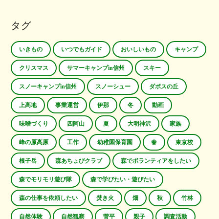
タグ
いきもの
いつでもガイド
おいしいもの
キャンプ
クリスマス
サマーキャンプin信州
スキー
スノーキャンプin信州
スノーシュー
ダボスの丘
上高地
事業運営
伊那
冬
動画
味噌づくり
四阿山
夏
大明神沢
家族
峰の原高原
工作
幼稚園保育園
春
東京校
根子岳
森あちょびクラブ
森でボランティアをしたい
森でモリモリ遊び隊
森で学びたい・遊びたい
森の仕事を依頼したい
焚き火
畑
秋
竹林
自然体験
自然観察
菅平
親子
調査活動