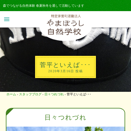
森でつながる自然体験 春夏秋冬を通して活動しています
menu
菅平といえば･･･
2020年3月16日 投稿
ホーム
›
スタッフブログ
›
日々つれづれ
›
菅平といえば･･･
日々つれづれ