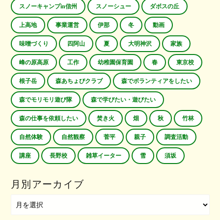
スノーキャンプin信州
スノーシュー
ダボスの丘
上高地
事業運営
伊那
冬
動画
味噌づくり
四阿山
夏
大明神沢
家族
峰の原高原
工作
幼稚園保育園
春
東京校
根子岳
森あちょびクラブ
森でボランティアをしたい
森でモリモリ遊び隊
森で学びたい・遊びたい
森の仕事を依頼したい
焚き火
畑
秋
竹林
自然体験
自然観察
菅平
親子
調査活動
講座
長野校
雑草イーター
雪
須坂
月別アーカイブ