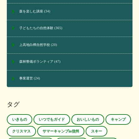
森を楽しむ講座
(34)
子どもたちの自然体験
(365)
上高地白樺自然学校
(20)
森林整備ボランティア
(47)
事業運営
(24)
タグ
いきもの
いつでもガイド
おいしいもの
キャンプ
クリスマス
サマーキャンプin信州
スキー