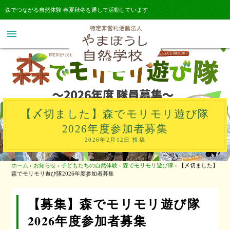
森でつながる自然体験 春夏秋冬を通して活動しています
menu
【〆切ました】森でモリモリ遊び隊
2026年度参加者募集
2026年2月12日 投稿
ホーム
›
お知らせ
›
子どもたちの自然体験
›
森でモリモリ遊び隊
›
【〆切ました】
森でモリモリ遊び隊2026年度参加者募集
【募集】森でモリモリ遊び隊
2026年度参加者募集