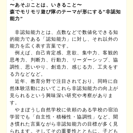
〜あそぶことは、いきること〜
森でモリモリ遊び隊のテーマが形にする”非認知
能力”
非認知能力とは、点数などで数値化できる知
的能力である「認知能力」に対し、それ以外の
能力を広く表す言葉です。
例えば、自己肯定感、意欲、集中力、客観的
思考力、判断力、行動力、リーダーシップ、協
調性、思いやり、創造力、感じる力、工夫をす
る力などなど。
近年、教育分野で注目されており、同時に自
然体験活動においてこれら非認知能力の向上が
見られるという興味深い研究や考察がありま
す。
やまぼうし自然学校に依頼のある学校の宿泊
学習でも「自主性・積極性・協調性」など、聞
き慣れた言葉ながら非認知能力の目標が多く見
られます。そしてその重要性とともに、子ども