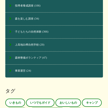
指導者養成講座
(106)
森を楽しむ講座
(34)
子どもたちの自然体験
(366)
上高地白樺自然学校
(20)
森林整備ボランティア
(47)
事業運営
(24)
タグ
いきもの
いつでもガイド
おいしいもの
キャンプ