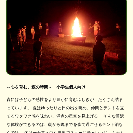
～心を育む、森の時間～ 小学生個人向け
森には子どもの感性をより豊かに育むふしぎが、たくさん詰ま
っています。 夏はゆったりと日の出を眺め、仲間とテントを立
てるワクワク感を味わい、満点の星空を見上げる‥ そんな贅沢
な体験ができるのは、朝から晩までを森で過ごせるテント泊な
らでは。 冬は一面真っ白な世界でスキーにチャレンジ、ふわふ