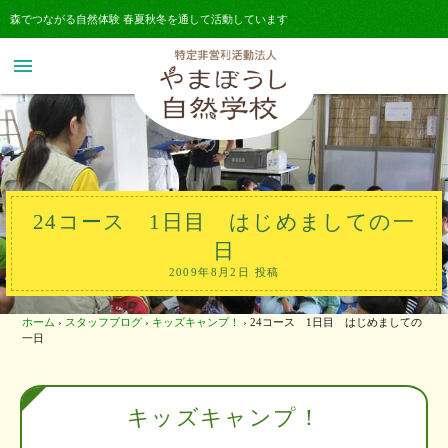
森でつながる自然体験 春夏秋冬を通して活動しています
menu
24コース 1日目 はじめましての一
日
2009年8月2日 投稿
ホーム
›
スタッフブログ
›
キッズキャンプ！
›
24コース 1日目 はじめましての
一日
キッズキャンプ！