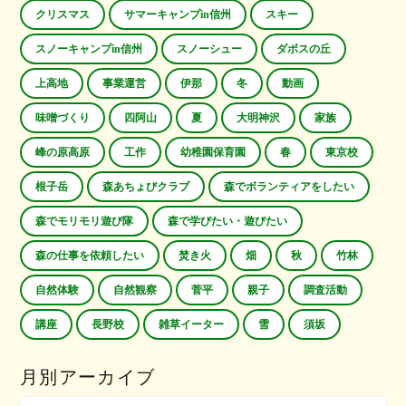
クリスマス
サマーキャンプin信州
スキー
スノーキャンプin信州
スノーシュー
ダボスの丘
上高地
事業運営
伊那
冬
動画
味噌づくり
四阿山
夏
大明神沢
家族
峰の原高原
工作
幼稚園保育園
春
東京校
根子岳
森あちょびクラブ
森でボランティアをしたい
森でモリモリ遊び隊
森で学びたい・遊びたい
森の仕事を依頼したい
焚き火
畑
秋
竹林
自然体験
自然観察
菅平
親子
調査活動
講座
長野校
雑草イーター
雪
須坂
月別アーカイブ