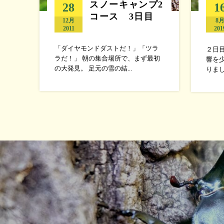
スノーキャンプ2
28
1
コース 3日目
12月
8
2011
201
「ダイヤモンドダストだ！」「ツラ
２日
ラだ！」 朝の集合場所で、まず最初
響を
の大発見。 足元の雪の結...
りまし