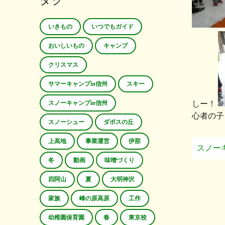
タグ
いきもの
いつでもガイド
おいしいもの
キャンプ
クリスマス
サマーキャンプin信州
スキー
スノーキャンプin信州
しー！
心者の子
スノーシュー
ダボスの丘
上高地
事業運営
伊那
スノー
冬
動画
味噌づくり
四阿山
夏
大明神沢
家族
峰の原高原
工作
幼稚園保育園
春
東京校