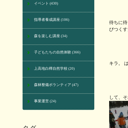
イベント
(430)
指導者養成講座
(106)
待ちに待
びつくす
森を楽しむ講座
(34)
子どもたちの自然体験
(366)
キラ。 
上高地白樺自然学校
(20)
森林整備ボランティア
(47)
して、そ
事業運営
(24)