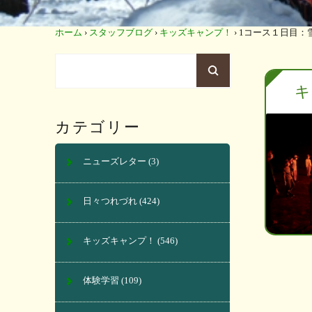
ホーム
›
スタッフブログ
›
キッズキャンプ！
›
1コース１日目：
キ
カテゴリー
ニューズレター
(3)
日々つれづれ
(424)
キッズキャンプ！
(546)
体験学習
(109)