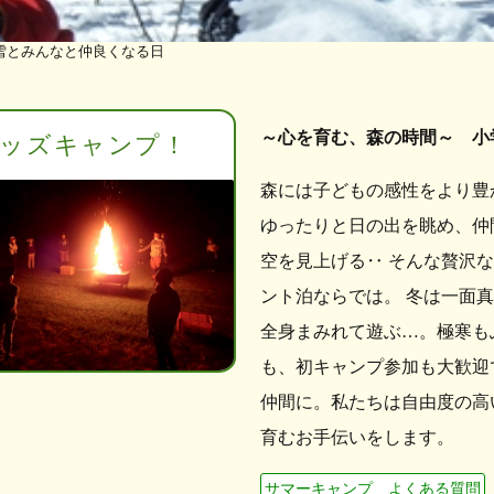
雪とみんなと仲良くなる日
～心を育む、森の時間～ 小
ッズキャンプ！
森には子どもの感性をより豊
ゆったりと日の出を眺め、仲
空を見上げる‥ そんな贅沢
ント泊ならでは。 冬は一面
全身まみれて遊ぶ…。極寒も
も、初キャンプ参加も大歓迎
仲間に。私たちは自由度の高
育むお手伝いをします。
サマーキャンプ よくある質問