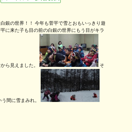
白銀の世界！！ 今年も菅平で雪とおもいっきり遊
菅平に来た子も目の前の白銀の世界にもう目がキラ
皆から見えました。
そ
いう間に雪まみれ。