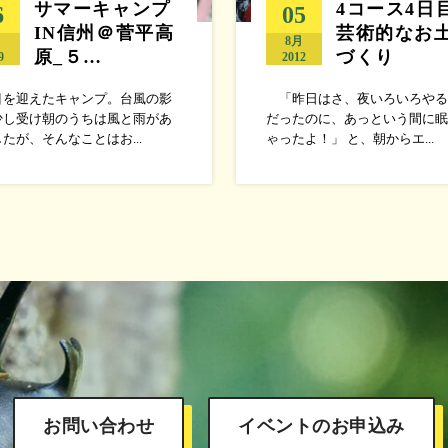
サマーキャンプ
4コース4日
6
05
IN信州＠菅平高
芸術的なお
月
8月
原_５…
づくり
9
2012
目を迎えたキャンプ。台風の影
「昨日はさ、夜いろいろやる
少し受け朝のうちは風と雨があ
だったのに、あっという間に眠
たが、そんなことはお...
ゃったよ！」 と、朝からエ...
お問い合わせ
イベントのお申込み