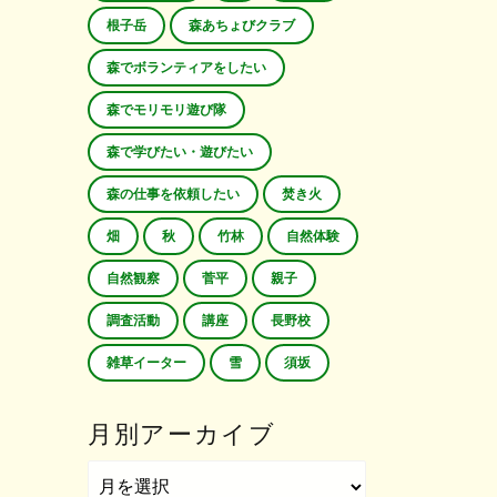
根子岳
森あちょびクラブ
森でボランティアをしたい
森でモリモリ遊び隊
森で学びたい・遊びたい
森の仕事を依頼したい
焚き火
畑
秋
竹林
自然体験
自然観察
菅平
親子
調査活動
講座
長野校
雑草イーター
雪
須坂
月別アーカイブ