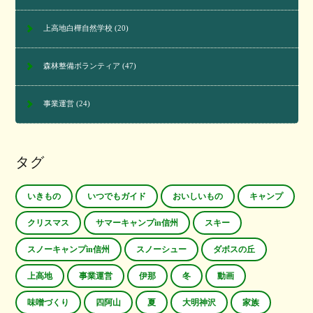
上高地白樺自然学校
(20)
森林整備ボランティア
(47)
事業運営
(24)
タグ
いきもの
いつでもガイド
おいしいもの
キャンプ
クリスマス
サマーキャンプin信州
スキー
スノーキャンプin信州
スノーシュー
ダボスの丘
上高地
事業運営
伊那
冬
動画
味噌づくり
四阿山
夏
大明神沢
家族