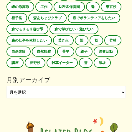
峰の原高原
工作
幼稚園保育園
春
東京校
根子岳
森あちょびクラブ
森でボランティアをしたい
森でモリモリ遊び隊
森で学びたい・遊びたい
森の仕事を依頼したい
焚き火
畑
秋
竹林
自然体験
自然観察
菅平
親子
調査活動
講座
長野校
雑草イーター
雪
須坂
月別アーカイブ