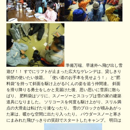
準備万端、早速外へ飛び出し雪
遊び！！ すでにリフトが止まった広大なゲレンデは、貸しきり
状態の使いたい放題。 「使い道のお手本を見せよう！」 と“肥
料袋”を持って斜面を駆け上がるJくんの姿を追う仲間達。 斜面
を滑り降りる勇士をしかと見届けた後、思い思いに雪原に散ら
ばり、 肥料袋はソリに、スノーソーとスコップは雪の家の建築
道具になりました。 ソリコースを何度も駆け上がり、スリル満
点の大滑走は転げたり連なったり。 雪のブロックが積みあがっ
た家は、暖かな空間に出たり入ったり。 パウダースノーと寒さ
にまみれた飛びっきりの笑顔でスタートしたキャンプ。 明日は