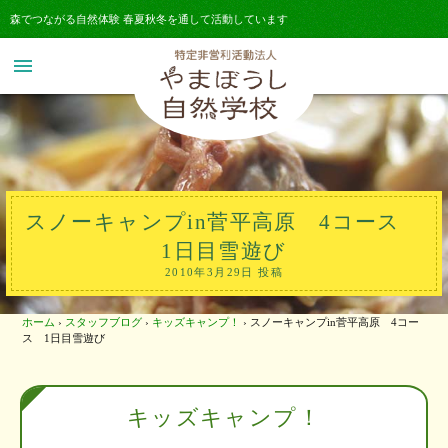
森でつながる自然体験 春夏秋冬を通して活動しています
menu
スノーキャンプin菅平高原 4コース
1日目雪遊び
2010年3月29日 投稿
ホーム
›
スタッフブログ
›
キッズキャンプ！
›
スノーキャンプin菅平高原 4コー
ス 1日目雪遊び
キッズキャンプ！