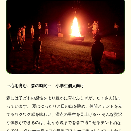
～心を育む、森の時間～ 小学生個人向け
森には子どもの感性をより豊かに育むふしぎが、たくさん詰ま
っています。 夏はゆったりと日の出を眺め、仲間とテントを立
てるワクワク感を味わい、満点の星空を見上げる‥ そんな贅沢
な体験ができるのは、朝から晩までを森で過ごせるテント泊な
らでは。 冬は一面真っ白な世界でスキーにチャレンジ、ふわふ