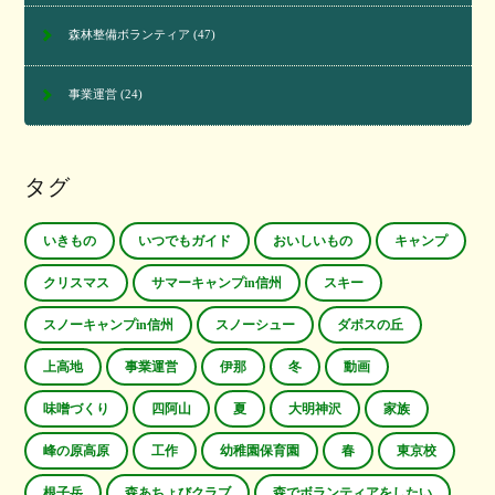
森林整備ボランティア
(47)
事業運営
(24)
タグ
いきもの
いつでもガイド
おいしいもの
キャンプ
クリスマス
サマーキャンプin信州
スキー
スノーキャンプin信州
スノーシュー
ダボスの丘
上高地
事業運営
伊那
冬
動画
味噌づくり
四阿山
夏
大明神沢
家族
峰の原高原
工作
幼稚園保育園
春
東京校
根子岳
森あちょびクラブ
森でボランティアをしたい