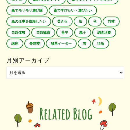
森でモリモリ遊び隊
森で学びたい・遊びたい
森の仕事を依頼したい
焚き火
畑
秋
竹林
自然体験
自然観察
菅平
親子
調査活動
講座
長野校
雑草イーター
雪
須坂
月別アーカイブ