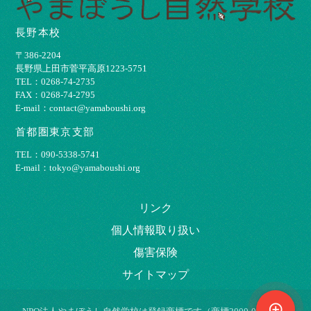
長野本校
〒386-2204
⻑野県上⽥市菅平⾼原1223-5751
TEL：0268-74-2735
FAX：0268-74-2795
E-mail：contact@yamaboushi.org
首都圏東京支部
TEL：090-5338-5741
E-mail：tokyo@yamaboushi.org
リンク
個⼈情報取り扱い
傷害保険
サイトマップ
control_point