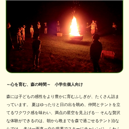
～心を育む、森の時間～ 小学生個人向け
森には子どもの感性をより豊かに育むふしぎが、たくさん詰ま
っています。 夏はゆったりと日の出を眺め、仲間とテントを立
てるワクワク感を味わい、満点の星空を見上げる‥ そんな贅沢
な体験ができるのは、朝から晩までを森で過ごせるテント泊な
らでは。 冬は一面真っ白な世界でスキーにチャレンジ、ふわふ