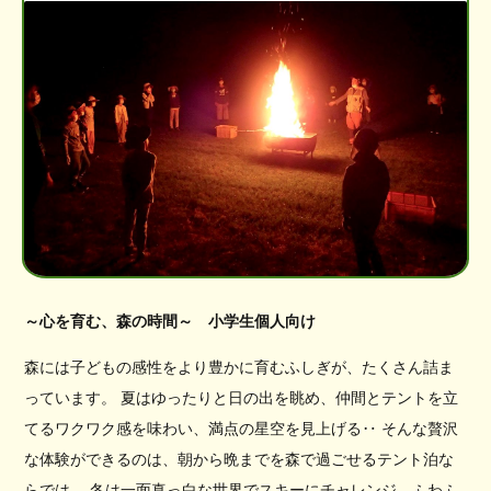
～心を育む、森の時間～ 小学生個人向け
森には子どもの感性をより豊かに育むふしぎが、たくさん詰ま
っています。 夏はゆったりと日の出を眺め、仲間とテントを立
てるワクワク感を味わい、満点の星空を見上げる‥ そんな贅沢
な体験ができるのは、朝から晩までを森で過ごせるテント泊な
らでは。 冬は一面真っ白な世界でスキーにチャレンジ、ふわふ