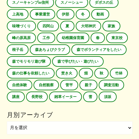
スノーキャンプin信州
スノーシュー
ダボスの丘
上高地
事業運営
伊那
冬
動画
味噌づくり
四阿山
夏
大明神沢
家族
峰の原高原
工作
幼稚園保育園
春
東京校
根子岳
森あちょびクラブ
森でボランティアをしたい
森でモリモリ遊び隊
森で学びたい・遊びたい
森の仕事を依頼したい
焚き火
畑
秋
竹林
自然体験
自然観察
菅平
親子
調査活動
講座
長野校
雑草イーター
雪
須坂
月別アーカイブ