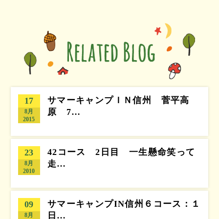
サマーキャンプＩＮ信州 菅平高
17
原 7…
8月
2015
42コース 2日目 一生懸命笑って
23
走…
8月
2010
サマーキャンプIN信州６コース：１
09
日…
8月