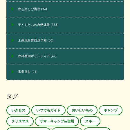
森を楽しむ講座
(34)
子どもたちの自然体験
(365)
上高地白樺自然学校
(20)
森林整備ボランティア
(47)
事業運営
(24)
タグ
いきもの
いつでもガイド
おいしいもの
キャンプ
クリスマス
サマーキャンプin信州
スキー