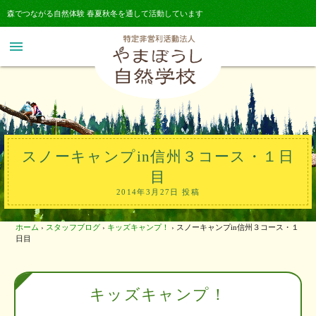
森でつながる自然体験 春夏秋冬を通して活動しています
menu
スノーキャンプin信州３コース・１日
目
2014年3月27日 投稿
ホーム
›
スタッフブログ
›
キッズキャンプ！
›
スノーキャンプin信州３コース・１
日目
キッズキャンプ！